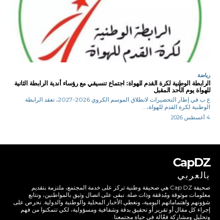
رياضة
الرابطة الوطنية لكرة القدم للهواة: اجتماع تنسيقي مع رؤساء أندية الرابطة الثانية
للهواة يوم الأحد المقبل
ع ب في إطار التحضيرات لانطلاق الموسم الكروي 2026-2027، تعقد الرابطة
الوطنية لكرة القدم للهواة،...
4 أغسطس 2026
CapDZ
بالعربي
صحيفة Cap DZ هي صحيفة وطنية تركز على خدمة المجتمع، ملتزمة بتقديم
معلومات موثوقة ومُدققة وذات صلة. نبقى على اتصال وثيق بالمواطنين، ونتابع
شؤونهم واهتماماتهم اليومية، ونغطي الأخبار المحلية والوطنية والدولية. نحرص على
إجراء كل مقال أو تقرير أو تحقيق بدقة وشفافية ومسؤولية، لكي تتمكنوا من فهم
وتحليل ومشاركة فعّالة في حياة مجتمعنا.