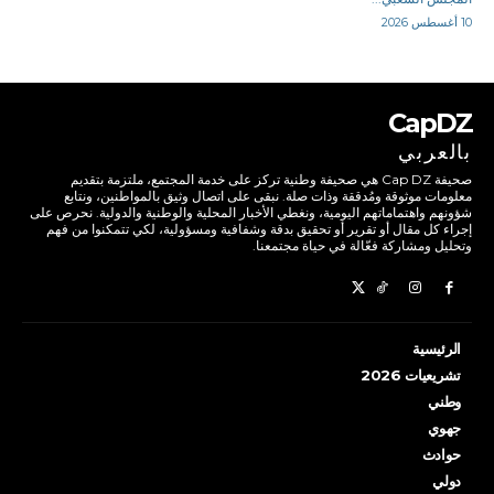
10 أغسطس 2026
CapDZ
بالعربي
صحيفة Cap DZ هي صحيفة وطنية تركز على خدمة المجتمع، ملتزمة بتقديم
معلومات موثوقة ومُدققة وذات صلة. نبقى على اتصال وثيق بالمواطنين، ونتابع
شؤونهم واهتماماتهم اليومية، ونغطي الأخبار المحلية والوطنية والدولية. نحرص على
إجراء كل مقال أو تقرير أو تحقيق بدقة وشفافية ومسؤولية، لكي تتمكنوا من فهم
وتحليل ومشاركة فعّالة في حياة مجتمعنا.
الرئيسية
تشريعيات 2026
وطني
جهوي
حوادث
دولي