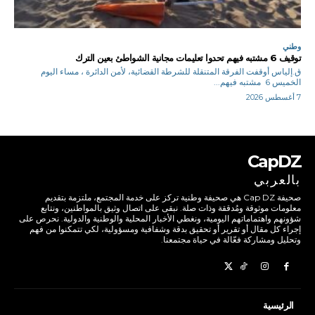
وطني
توقيف 6 مشتبه فيهم تحدوا تعليمات مجانية الشواطئ بعين الترك
ق.إلياس أوقفت الفرقة المتنقلة للشرطة القضائية، لأمن الدائرة ، مساء اليوم
الخميس 6 مشتبه فيهم...
7 أغسطس 2026
CapDZ
بالعربي
صحيفة Cap DZ هي صحيفة وطنية تركز على خدمة المجتمع، ملتزمة بتقديم
معلومات موثوقة ومُدققة وذات صلة. نبقى على اتصال وثيق بالمواطنين، ونتابع
شؤونهم واهتماماتهم اليومية، ونغطي الأخبار المحلية والوطنية والدولية. نحرص على
إجراء كل مقال أو تقرير أو تحقيق بدقة وشفافية ومسؤولية، لكي تتمكنوا من فهم
وتحليل ومشاركة فعّالة في حياة مجتمعنا.
الرئيسية