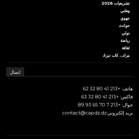
تشريعيات 2026
وطني
جهوي
حوادث
دولي
رياضة
ثقافة
مزاد… كاب ديزاد
اتصال
هاتف: +213 41 80 32 62
فاكس: +213 41 80 32 63
جوال: +213 7 70 65 93 89
بريد إلكتروني:contact@capdz.dz