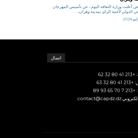
م.رياض أعلنت وزارة الثقافة اليوم ، عن تأسيس المهرجان
في الدولي لأغنية الراي بمدينة وهران،...
اتصال
80 32 62
 80 32 63
65 93 89
ني:contact@capdz.dz