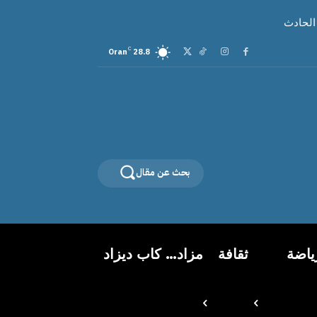
 الحادث
C
Oran
28.8
بحث عن مقال
ياضة
ثقافة
مزاد… كاب ديزاد