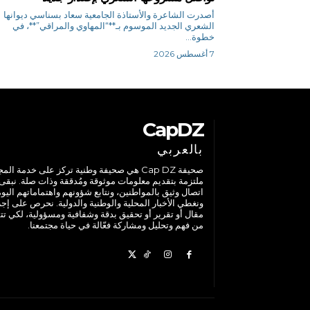
أصدرت الشاعرة والأستاذة الجامعية سعاد بسناسي ديوانها
الشعري الجديد الموسوم بـ**“المهاوي والمراقي”**، في
خطوة...
7 أغسطس 2026
CapDZ
بالعربي
صحيفة Cap DZ هي صحيفة وطنية تركز على خدمة الم
ملتزمة بتقديم معلومات موثوقة ومُدققة وذات صلة. نبقى
اتصال وثيق بالمواطنين، ونتابع شؤونهم واهتماماتهم اليوم
ونغطي الأخبار المحلية والوطنية والدولية. نحرص على إج
مقال أو تقرير أو تحقيق بدقة وشفافية ومسؤولية، لكي تت
من فهم وتحليل ومشاركة فعّالة في حياة مجتمعنا.