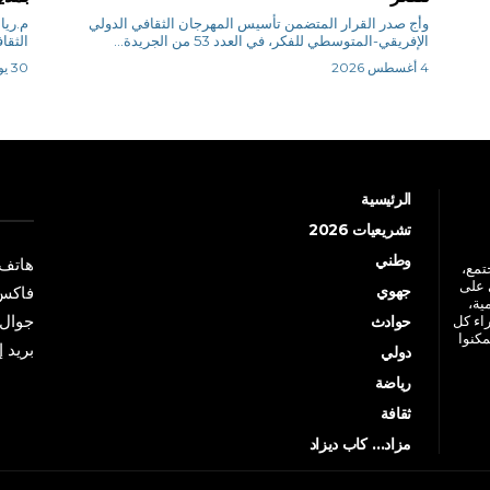
وأج صدر القرار المتضمن تأسيس المهرجان الثقافي الدولي
الإفريقي-المتوسطي للفكر، في العدد 53 من الجريدة...
الثقا
4 أغسطس 2026
30 يوليو 2026
الرئيسية
تشريعيات 2026
وطني
هاتف: +213 41 
جتمع،
 على
جهوي
فاكس: +213 41
ية،
جوال: +213 7 70 
راء كل
حوادث
مكنوا
بريد إلكترو
دولي
رياضة
ثقافة
مزاد… كاب ديزاد