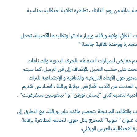
 حصن 23 بالجزائر العاصمة بداية من يوم الثلاثاء ، تظاهرة ثقافية احتفالية بمناسبة
ثقافي لولاية ورقلة، وإبراز عاداتها وتقاليدها الأصيلة، تحمل
متجذرة ووحدة ثقافية جامعة”
م معارض للمهارات المتعلقة بالحرف اليدوية والصناعات
النحت على خشب النخيل بالإضافة إلى فن الترميل، كما سيتم
ور حول الأبعاد التاريخية والثقافية و الإجتماعية للتراث
 الحديث عن الأدب الأمازيغي بولاية ورقلة ، فضلا عن تقديم
أدبية لتقديم كتابي “يسلان تورقن” و” نينفوسين ستغرغرنت” .
التقاليد المرتبطة بتحضير مائدة يناير بورقلة، مع التطرق إلى
عنوان ” تنوبيا” للمخرج بلال حوبي، لتختتم التظاهرة بإقامة
 الاحتفالية بالعرس الورقلي.