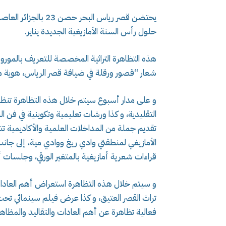
يحتضن قصر رياس البحر
حلول رأس السنة الأمازيغية الجديدة يناير.
هذه التظاهرة التراثية المخصصة للتعريف بالموروث ال
شعار “قصور ورقلة في ضيافة قصر الرياس، هوية 
و على مدار أسبوع سيتم خلال هذه التظاهرة تنظي
التقليدية، و كذا ورشات تعليمية وتكوينية في فن 
تقديم جملة من المداخلات العلمية والأكاديمية تتمح
الأمازيغي لمنطقتي وادي ريغ ووادي مية، إلى جانب
قراءات شعرية أمازيغية بالمتغير الورقي، وجلسات 
و سيتم خلال هذه التظاهرة استعراض أهم العادات و
تراث القصر العتيق، و كذا عرض فيلم سينمائي تحت 
فعالية تظاهرة عن أهم العادات والتقاليد والمظاهرة