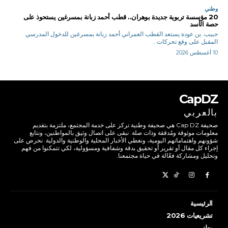
وطني
20 مؤسسة تربوية جديدة بوهران.. قطب أحمد زبانة بمسرغين يستحوذ على
حصة الأسد
حبيب. بن عودة يستعد القطب العمراني أحمد زبانة بمسرغين للدخول المدرسي
المقبل على وقع تحركات...
10 أغسطس 2026
CapDZ
بالعربي
صحيفة Cap DZ هي صحيفة وطنية تركز على خدمة المجتمع، ملتزمة بتقديم
معلومات موثوقة ومُدققة وذات صلة. نبقى على اتصال وثيق بالمواطنين، ونتابع
شؤونهم واهتماماتهم اليومية، ونغطي الأخبار المحلية والوطنية والدولية. نحرص على
إجراء كل مقال أو تقرير أو تحقيق بدقة وشفافية ومسؤولية، لكي تتمكنوا من فهم
وتحليل ومشاركة فعّالة في حياة مجتمعنا.
الرئيسية
تشريعيات 2026
وطني