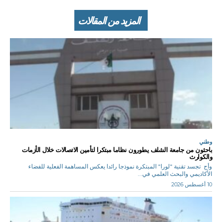
المزيد من المقالات
وطني
باحثون من جامعة الشلف يطورون نظاما مبتكرا لتأمين الاتصالات خلال الأزمات
والكوارث
وأج تجسد تقنية "لورا" المبتكرة نموذجا رائدا يعكس المساهمة الفعلية للفضاء
الأكاديمي والبحث العلمي في...
10 أغسطس 2026