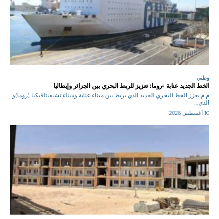
وطني
الخط الجديد عنابة -روما: تعزيز للربط البحري بين الجزائر وإيطاليا
م م يعزز الخط البحري الجديد الذي يربط بين ميناء عنابة وميناء تشيفيتافيكيا (روما)و
الذي...
10 أغسطس 2026