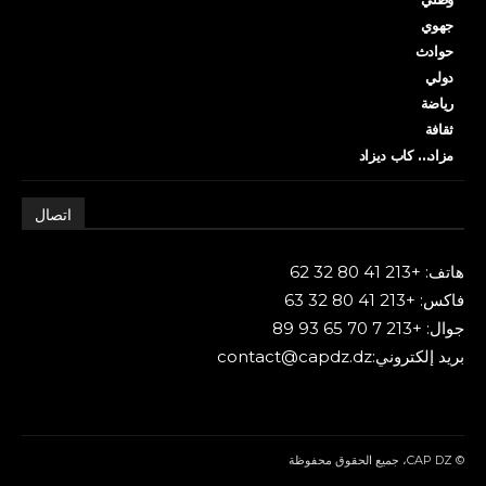
جهوي
حوادث
دولي
رياضة
ثقافة
مزاد… كاب ديزاد
اتصال
هاتف: +213 41 80 32 62
فاكس: +213 41 80 32 63
جوال: +213 7 70 65 93 89
بريد إلكتروني:contact@capdz.dz
© CAP DZ، جميع الحقوق محفوظة