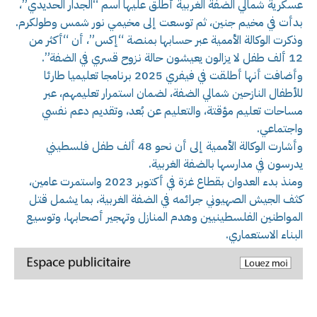
عسكرية شمالي الضفة الغربية أطلق عليها اسم “الجدار الحديدي”،
بدأت في مخيم جنين، ثم توسعت إلى مخيمي نور شمس وطولكرم.
وذكرت الوكالة الأممية عبر حسابها بمنصة “إكس”، أن “أكثر من
12 ألف طفل لا يزالون يعيشون حالة نزوح قسري في الضفة”.
وأضافت أنها أطلقت في فيفري 2025 برنامجا تعليميا طارئا
للأطفال النازحين شمالي الضفة، لضمان استمرار تعليمهم، عبر
مساحات تعليم مؤقتة، والتعليم عن بُعد، وتقديم دعم نفسي
واجتماعي.
وأشارت الوكالة الأممية إلى أن نحو 48 ألف طفل فلسطيني
يدرسون في مدارسها بالضفة الغربية.
ومنذ بدء العدوان بقطاع غزة في أكتوبر 2023 واستمرت عامين،
كثف الجيش الصهيوني جرائمه في الضفة الغربية، بما يشمل قتل
المواطنين الفلسطينيين وهدم المنازل وتهجير أصحابها، وتوسيع
البناء الاستعماري.