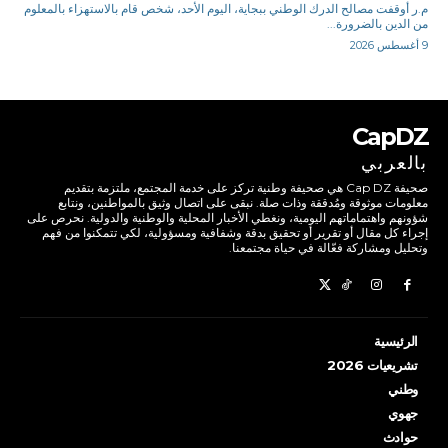
م.ر أوقفت مصالح الدرك الوطني ببجاية، اليوم الأحد، شخص قام بالاستهزاء بالمعلوم
من الدين بالضرورة...
9 أغسطس 2026
CapDZ
بالعربي
صحيفة Cap DZ هي صحيفة وطنية تركز على خدمة المجتمع، ملتزمة بتقديم
معلومات موثوقة ومُدققة وذات صلة. نبقى على اتصال وثيق بالمواطنين، ونتابع
شؤونهم واهتماماتهم اليومية، ونغطي الأخبار المحلية والوطنية والدولية. نحرص على
إجراء كل مقال أو تقرير أو تحقيق بدقة وشفافية ومسؤولية، لكي تتمكنوا من فهم
وتحليل ومشاركة فعّالة في حياة مجتمعنا.
الرئيسية
تشريعيات 2026
وطني
جهوي
حوادث