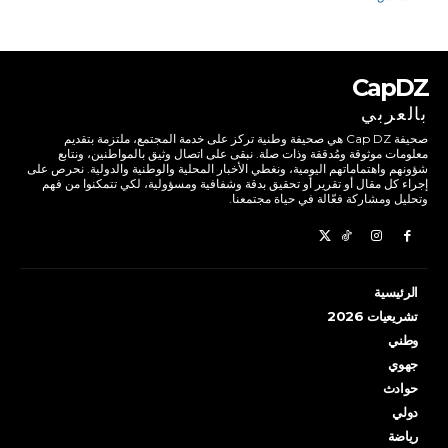
CapDZ
بالعربي
صحيفة Cap DZ هي صحيفة وطنية تركز على خدمة المجتمع، ملتزمة بتقديم
معلومات موثوقة ومُدققة وذات صلة. نبقى على اتصال وثيق بالمواطنين، ونتابع
شؤونهم واهتماماتهم اليومية، ونغطي الأخبار المحلية والوطنية والدولية. نحرص على
إجراء كل مقال أو تقرير أو تحقيق بدقة وشفافية ومسؤولية، لكي تتمكنوا من فهم
وتحليل ومشاركة فعّالة في حياة مجتمعنا.
الرئيسية
تشريعيات 2026
وطني
جهوي
حوادث
دولي
رياضة