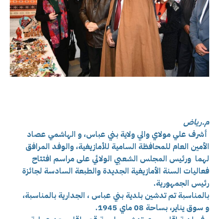
م.رياض
أشرف علي مولاي والي ولاية بني عباس، و الهاشمي عصاد
الأمين العام للمحافظة السامية للأمازيغية، والوفد المرافق
لهما ورئيس المجلس الشعبي الولائي على مراسم افتتاح
فعاليات السنة الأمازيغية الجديدة
والطبعة السادسة لجائزة
رئيس الجمهورية.
بالمناسبة تم تدشين بلدية بني عباس ،
الجدارية بالمناسبة،
و
سوق يناير، بساحة 08 ماي 1945.