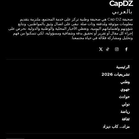
CapDZ
بالعربي
صحيفة Cap DZ هي صحيفة وطنية تركز على خدمة المجتمع، ملتزمة بتقديم
معلومات موثوقة ومُدققة وذات صلة. نبقى على اتصال وثيق بالمواطنين، ونتابع
شؤونهم واهتماماتهم اليومية، ونغطي الأخبار المحلية والوطنية والدولية. نحرص على
إجراء كل مقال أو تقرير أو تحقيق بدقة وشفافية ومسؤولية، لكي تتمكنوا من فهم
وتحليل ومشاركة فعّالة في حياة مجتمعنا.
الرئيسية
تشريعيات 2026
وطني
جهوي
حوادث
دولي
رياضة
ثقافة
مزاد… كاب ديزاد