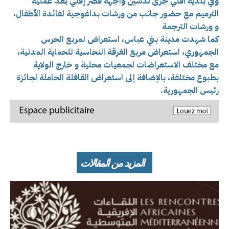
وفي بلدية اقلي جرى
تدشين واجهة قصر إقلي بعد عملية
الترميم مع
حضور جانب من ورشات بداغوجية لفائدة الأطفال،
و
ورشات الترجمة
كما شهدت مدينة بني عباس، استعراض لمربع الحرس
الجمهوري، استعراض مربع الفرقة النحاسية للحماية المدنية،
مع مختلف الاستعراضات لجمعيات محلية و خارج الولاية
بطبوع مختلفة، بالإضافة إلى استعراض القافلة الحاملة لجائزة
رئيس الجمهورية.
المزيد من المقالات