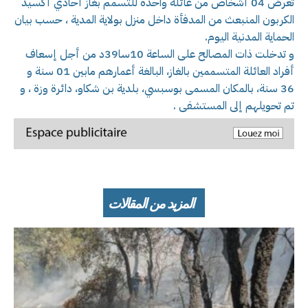
تعرض 04 أشخاص من عائلة واحدة للتسمم بغاز أحادي أكسيد
الكربون المنبعث من المدفأة داخل منزل بولاية المدية ، حسب بيان
الحماية المدنية اليوم.
و تدخلت ذات المصالح على الساعة 10سا39د من أجل إسعاف
أفراد العائلة المتسممين بالغاز، البالغة أعمارهم مابين 01 سنة و
36 سنة، بالمكان المسمى بوسبسي، بلدية بن شكاو، دائرة وزة ، و
تم تحويلهم إلى المستشفى .
المزيد من المقالات