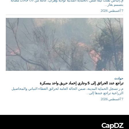
ق.إلياس نقلت ليلة أمس ،الحماية المدنية لولاية وهران، عائلة من 09 حالات مصابة
بتسمم بغاز...
7 أغسطس 2026
حوادث
تراجع عدد الحرائق إلى 5 وجاري إخماد حريق واحد ببسكرة
م.ر تسجل الحماية المدينة، ضمن الحالة العامة لحرائق الغطاء النباتي والمحاصيل
الزراعية تراجع عندها إلى...
7 أغسطس 2026
CapDZ