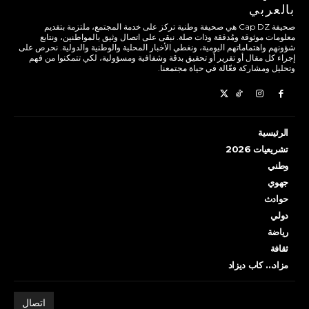
بالعربي
صحيفة Cap DZ هي صحيفة وطنية تركز على خدمة المجتمع، ملتزمة بتقديم
معلومات موثوقة ومُدققة وذات صلة. نبقى على اتصال وثيق بالمواطنين، ونتابع
شؤونهم واهتماماتهم اليومية، ونغطي الأخبار المحلية والوطنية والدولية. نحرص على
إجراء كل مقال أو تقرير أو تحقيق بدقة وشفافية ومسؤولية، لكي تتمكنوا من فهم
وتحليل ومشاركة فعّالة في حياة مجتمعنا.
الرئيسية
تشريعيات 2026
وطني
جهوي
حوادث
دولي
رياضة
ثقافة
مزاد… كاب ديزاد
اتصال