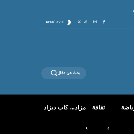
C
Oran
29.8
بحث عن مقال
ياضة
ثقافة
مزاد… كاب ديزاد