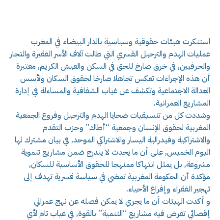
استنكرت هيئات حقوقية وسياسية بالدار البيضاء في المغرب
عمليات الهدم والترحيل القسري التي طالت آلاف الأسر الفقيرة والتجار
والحرفيين, في خرق صارخ للحق في السكن والعيش الكريم, معتبرة
أن هذه الإجراءات تعكس تجاهلا صارخا لحقوق السكان ولأسس
العدالة الاجتماعية وتكشف عن غياب الشفافية والمساءلة في إدارة
المشاريع العمرانية.
وشددت كل من تنسيقيات ضحايا الهدم والترحيل وفروع الجمعية
المغربية لحقوق الإنسان وجمعية “أطاك” وحزب التقدم
والاشتراكية وفيدرالية اليسار والاشتراكي الموحد, في بيان مشترك لها
اليوم الخميس, على أن ما يحدث لا يندرج ضمن مشاريع تنموية
مشروعة, بل يمثل انتهاكا ممنهجا للحقوق الأساسية للسكان,
مؤكدة أن الحكومة المغربية تمضي في سياسة قسرية تهدف إلى
تهجير الفقراء وإفراغ الأحياء.
و أكدت الهيئات أن ما يجري لا يمكن فصله عن نهج عمراني
إقصائي تفرض فيه مشاريع “التنمية” بالقوة, في غياب تام لأي