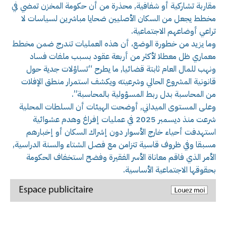
مقاربة تشاركية أو شفافية, محذرة من أن حكومة المخزن تمضي في
مخطط يجعل من السكان الأصليين ضحايا مباشرين لسياسات لا
تراعي أوضاعهم الاجتماعية.
وما يزيد من خطورة الوضع، أن هذه العمليات تندرج ضمن مخطط
معماري ظل معطلا لأكثر من أربعة عقود بسبب ملفات فساد
ونهب للمال العام ثابتة قضائيا, ما يطرح “تساؤلات جدية حول
قانونية المشروع الحالي وشرعيته ويكشف استمرار منطق الإفلات
من المحاسبة بدل ربط المسؤولية بالمحاسبة”.
وعلى المستوى الميداني, أوضحت الهيئات أن السلطات المحلية
شرعت منذ ديسمبر 2025 في عمليات إفراغ وهدم عشوائية
استهدفت أحياء خارج الأسوار دون إشراك السكان أو إخبارهم
مسبقا وفي ظروف قاسية تتزامن مع فصل الشتاء والسنة الدراسية,
الأمر الذي فاقم معاناة الأسر الفقيرة وفضح استخفاف الحكومة
بحقوقها الاجتماعية الأساسية.