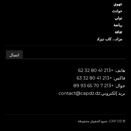
جهوي
حوادث
دولي
رياضة
ثقافة
مزاد… كاب ديزاد
اتصال
هاتف: +213 41 80 32 62
فاكس: +213 41 80 32 63
جوال: +213 7 70 65 93 89
بريد إلكتروني:contact@capdz.dz
© CAP DZ، جميع الحقوق محفوظة