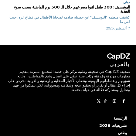
دولي
اليونيسيف: 300 طفل لقوا مصرعهم خلال الـ 300 يوم الماضية بسبب سوء
التغذية
كشفت منظمة "اليونيسف" عن حصيلة صادمة لضحايا الأطفال في قطاع غزة، حيث
لقي ما...
7 أغسطس 2026
CapDZ
بالعربي
صحيفة Cap DZ هي صحيفة وطنية تركز على خدمة المجتمع، ملتزمة بتقديم
معلومات موثوقة ومُدققة وذات صلة. نبقى على اتصال وثيق بالمواطنين، ونتابع
شؤونهم واهتماماتهم اليومية، ونغطي الأخبار المحلية والوطنية والدولية. نحرص على
إجراء كل مقال أو تقرير أو تحقيق بدقة وشفافية ومسؤولية، لكي تتمكنوا من فهم
وتحليل ومشاركة فعّالة في حياة مجتمعنا.
الرئيسية
تشريعيات 2026
وطني