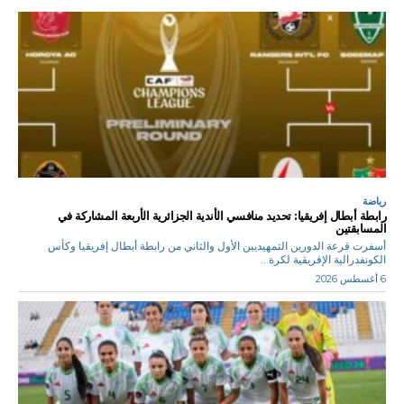
رياضة
رابطة أبطال إفريقيا: تحديد منافسي الأندية الجزائرية الأربعة المشاركة في
المسابقتين
أسفرت قرعة الدورين التمهيديين الأول والثاني من رابطة أبطال إفريقيا وكأس
الكونفدرالية الإفريقية لكرة...
6 أغسطس 2026