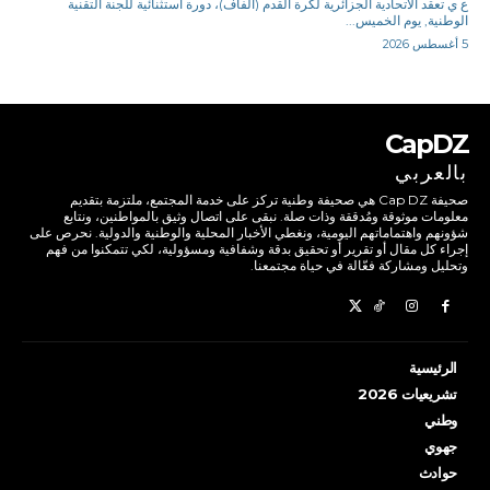
ع ي تعقد الاتحادية الجزائرية لكرة القدم (الفاف)، دورة استثنائية للجنة التقنية
الوطنية, يوم الخميس...
5 أغسطس 2026
CapDZ
بالعربي
صحيفة Cap DZ هي صحيفة وطنية تركز على خدمة المجتمع، ملتزمة بتقديم
معلومات موثوقة ومُدققة وذات صلة. نبقى على اتصال وثيق بالمواطنين، ونتابع
شؤونهم واهتماماتهم اليومية، ونغطي الأخبار المحلية والوطنية والدولية. نحرص على
إجراء كل مقال أو تقرير أو تحقيق بدقة وشفافية ومسؤولية، لكي تتمكنوا من فهم
وتحليل ومشاركة فعّالة في حياة مجتمعنا.
الرئيسية
تشريعيات 2026
وطني
جهوي
حوادث