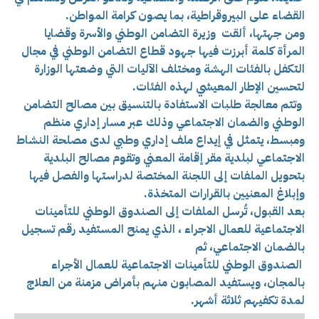
القضاء على البيروقراطية، بما يصون كرامة المواطن.
ومن جهتها، ألقت وزيرة التضامن الوطني والأسرة وقضايا
المرأة كلمة أبرزت فيها جهود قطاع التضامن الوطني في مجال
التكفل بالفئات الهشة ومختلف الآليات التي وضعتها الوزارة
لتحسين الإطار المعيشي لهذه الفئات.
وتتم معالجة طلبات الاستفادة بالتنسيق بين مصالح التضامن
الوطني والضمان الاجتماعي وذلك عبر مسار إداري منظم
ومبسط، يتمثل في إيداع ملف إداري وطبي لدى مصلحة النشاط
الاجتماعي لبلدية مقر إقامة المعني وتقوم مصالح البلدية
بتحويل الملفات إلى اللجنة المختصة لدراستها والفصل فيها
وإبلاغ المعنيين بالقرارات المتخذة.
بعد القبول، تُرسل الملفات إلى الصندوق الوطني للتأمينات
الاجتماعية للعمال الاجراء ، الذي يمنح المستفيد رقم تسجيل
بالضمان الاجتماعي، ثم
الصندوق الوطني للتأمينات الاجتماعية للعمال الأجراء
بالمجان، ويستفيد المصابون منهم بأمراض مزمنة من العلاج
لمدة تكفيهم ثلاثة أشهر.