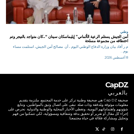
وطني
أمن الجيش يستلم الرعية الألماني” إيليماسكان سينان “..كان متواجد بالنيجر وتم
اختطافه من مجموعة مسلحة
م.ر أفاد بيان وزارة الدفاع الوطني اليوم ، أن مصالح أمن الجيش، استلمت مساء
يوم...
8 أغسطس 2026
CapDZ
بالعربي
صحيفة Cap DZ هي صحيفة وطنية تركز على خدمة المجتمع، ملتزمة بتقديم
معلومات موثوقة ومُدققة وذات صلة. نبقى على اتصال وثيق بالمواطنين، ونتابع
شؤونهم واهتماماتهم اليومية، ونغطي الأخبار المحلية والوطنية والدولية. نحرص على
إجراء كل مقال أو تقرير أو تحقيق بدقة وشفافية ومسؤولية، لكي تتمكنوا من فهم
وتحليل ومشاركة فعّالة في حياة مجتمعنا.