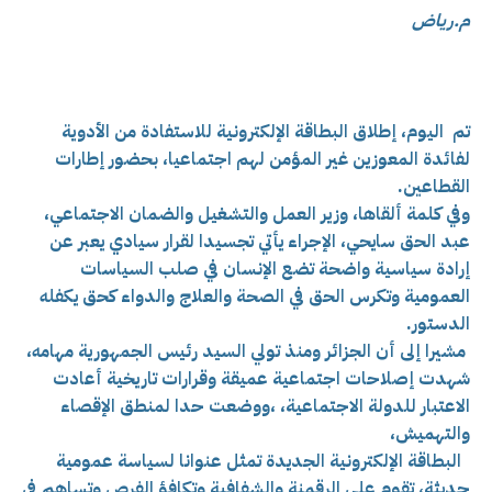
م.رياض
تم اليوم، إطلاق البطاقة الإلكترونية للاستفادة من الأدوية
لفائدة المعوزين غير المؤمن لهم اجتماعيا، بحضور إطارات
القطاعين.
وفي كلمة ألقاها،
وزير العمل والتشغيل والضمان الاجتماعي،
عبد الحق سايحي،
الإجراء يأتي تجسيدا لقرار سيادي يعبر عن
إرادة سياسية واضحة تضع الإنسان في صلب السياسات
العمومية وتكرس الحق في الصحة والعلاج والدواء كحق يكفله
الدستور.
مشيرا إلى أن الجزائر ومنذ تولي السيد رئيس الجمهورية مهامه،
شهدت إصلاحات اجتماعية عميقة وقرارات تاريخية أعادت
الاعتبار للدولة الاجتماعية، ،ووضعت حدا لمنطق الإقصاء
والتهميش،
البطاقة الإلكترونية الجديدة تمثل عنوانا لسياسة عمومية
حديثة، تقوم على الرقمنة والشفافية وتكافؤ الفرص وتساهم في