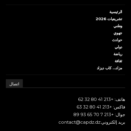
الرئيسية
تشريعيات 2026
وطني
جهوي
حوادث
دولي
رياضة
ثقافة
مزاد… كاب ديزاد
اتصال
هاتف: +213 41 80 32 62
فاكس: +213 41 80 32 63
جوال: +213 7 70 65 93 89
بريد إلكتروني:contact@capdz.dz