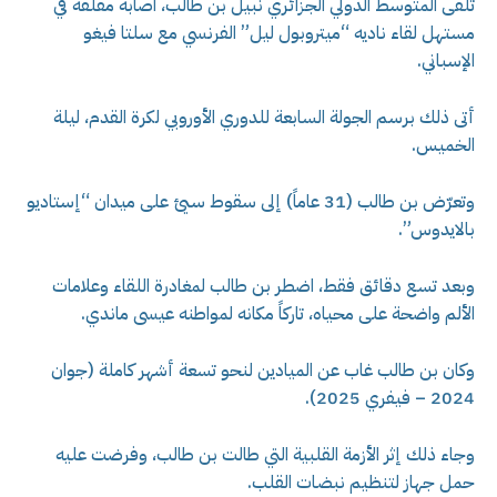
تلقى المتوسط الدولي الجزائري نبيل بن طالب، اصابة مقلقة في
مستهل لقاء ناديه “ميتروبول ليل” الفرنسي مع سلتا فيغو
الإسباني.
أتى ذلك برسم الجولة السابعة للدوري الأوروبي لكرة القدم، ليلة
الخميس.
وتعرّض بن طالب (31 عاماً) إلى سقوط سيئ على ميدان “إستاديو
بالايدوس”.
وبعد تسع دقائق فقط، اضطر بن طالب لمغادرة اللقاء وعلامات
الألم واضحة على محياه، تاركاً مكانه لمواطنه عيسى ماندي.
وكان بن طالب غاب عن الميادين لنحو تسعة أشهر كاملة (جوان
2024 – فيفري 2025).
وجاء ذلك إثر الأزمة القلبية التي طالت بن طالب، وفرضت عليه
حمل جهاز لتنظيم نبضات القلب.