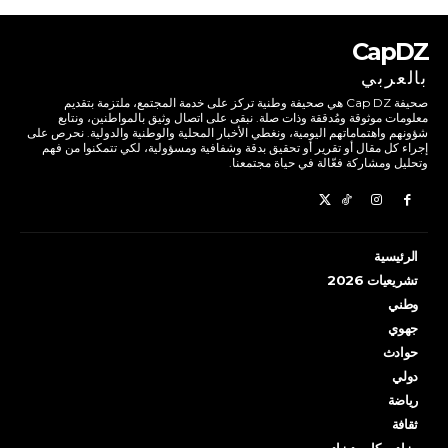
CapDZ
بالعربي
صحيفة Cap DZ هي صحيفة وطنية تركز على خدمة المجتمع، ملتزمة بتقديم
معلومات موثوقة ومُدققة وذات صلة. نبقى على اتصال وثيق بالمواطنين، ونتابع
شؤونهم واهتماماتهم اليومية، ونغطي الأخبار المحلية والوطنية والدولية. نحرص على
إجراء كل مقال أو تقرير أو تحقيق بدقة وشفافية ومسؤولية، لكي تتمكنوا من فهم
وتحليل ومشاركة فعّالة في حياة مجتمعنا.
الرئيسية
تشريعيات 2026
وطني
جهوي
حوادث
دولي
رياضة
ثقافة
مزاد… كاب ديزاد