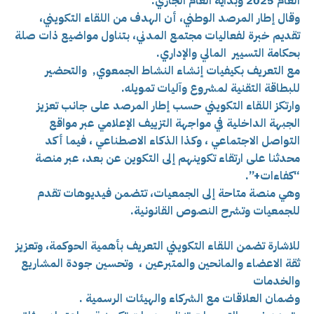
العام 2025 وبداية العام الجاري.
وقال إطار المرصد الوطني، أن الهدف من اللقاء التكويني،
تقديم خبرة لفعاليات مجتمع المدني، بتناول مواضيع ذات صلة
بحكامة التسيير المالي والإداري.
مع التعريف بكيفيات إنشاء النشاط الجمعوي, والتحضير
للبطاقة التقنية لمشروع وآليات تمويله.
وارتكز اللقاء التكويني حسب إطار المرصد على جانب تعزيز
الجبهة الداخلية في مواجهة التزييف الإعلامي عبر مواقع
التواصل الاجتماعي ، وكذا الذكاء الاصطناعي ، فيما أكد
محدثنا على ارتقاء تكوينهم إلى التكوين عن بعد، عبر منصة
“كفاءات+”.
وهي منصة متاحة إلى الجمعيات، تتضمن فيديوهات تقدم
للجمعيات وتشرح النصوص القانونية.
للاشارة تضمن اللقاء التكويني التعريف بأهمية الحوكمة، وت
عزيز
ثقة الاعضاء والمانحين والمتبرعين ،
وت
حسين جودة المشاريع
والخدمات
وضمان العلاقات مع الشركاء والهيئات الرسمية .