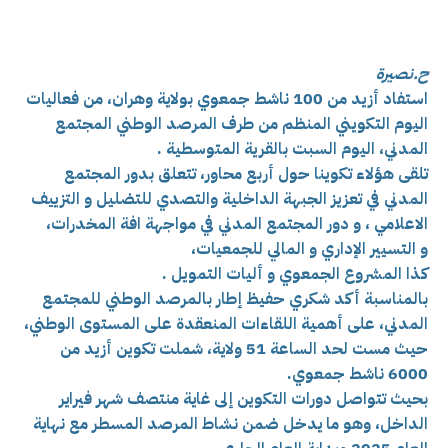
ح.نصيرة
استفاد أزيد من 100 ناشط جمعوي بولاية وهران، من فعاليات
اليوم ال
تكويني المنظم من طرف المرصد الوطني المجتمع
المدني، اليوم السبت بالقرية المتوسطية .
تلقى هؤلاء تكوينا حول أ
ربع محاور، تتعلق بدور المجتمع
المدني في تعزيز الجبهة الداخلية والتصدي للتضليل و التزييف
الاعلامي ، و
دور المجتمع المدني في مواجهة افة المخدرات،
و
التسيير الإداري و المالي للجمعيات،
كذا المشروع الجمعوي و أليات التمويل .
بالمناسبة أكد شكري حفيظ إطار بالمرصد الوطني للمجتمع
المدني، على أهمية اللقاءات المنعقدة على المستوى الوطني،
حيث مست لحد الساعة 51 ولاية، شملت تكوين أزيد من
6000 ناشط جمعوي.
بحيث تتواصل دورات التكوين إلى غاية منتصف شهر فيراير
الداخل، وهو ما يدخل ضمن نشاط المرصد المسطر مع نهاية