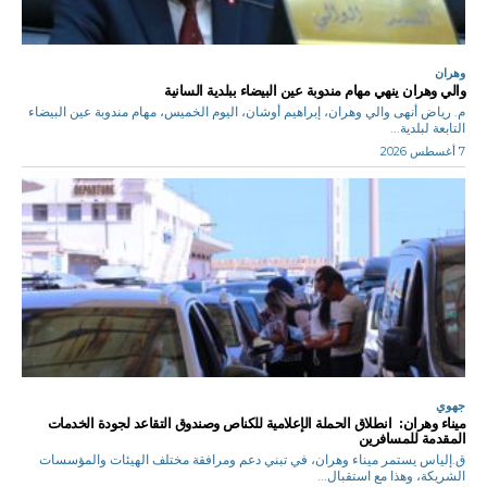
وهران
والي وهران ينهي مهام مندوبة عين البيضاء ببلدية السانية
م. رياض أنهى والي وهران، إبراهيم أوشان، اليوم الخميس، مهام مندوبة عين البيضاء
التابعة لبلدية...
7 أغسطس 2026
جهوي
ميناء وهران: انطلاق الحملة الإعلامية للكناص وصندوق التقاعد لجودة الخدمات
المقدمة للمسافرين
ق.إلياس يستمر ميناء وهران، في تبني دعم ومرافقة مختلف الهيئات والمؤسسات
الشريكة، وهذا مع استقبال...