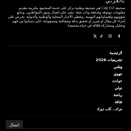
بالعربي
صحيفة Cap DZ هي صحيفة وطنية تركز على خدمة المجتمع، ملتزمة بتقديم
معلومات موثوقة ومُدققة وذات صلة. نبقى على اتصال وثيق بالمواطنين، ونتابع
شؤونهم واهتماماتهم اليومية، ونغطي الأخبار المحلية والوطنية والدولية. نحرص على
إجراء كل مقال أو تقرير أو تحقيق بدقة وشفافية ومسؤولية، لكي تتمكنوا من فهم
وتحليل ومشاركة فعّالة في حياة مجتمعنا.
الرئيسية
تشريعيات 2026
وطني
جهوي
حوادث
دولي
رياضة
ثقافة
مزاد… كاب ديزاد
اتصال