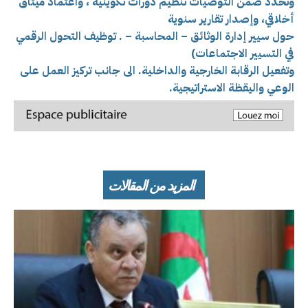
وتحدد ضمن التوصيات
تنظيم دورات تكوينية ، وا
عتماد میثاق
أخلاقي، وإ
صدار تقارير سنوية
حول سيير إدارة الوثائق – المحاسبة – . توظيف التحول الرقمي
في التسيير الاجتماعات)
وتفعيل الرقابة الخارجية والداخلية. الى جانب تركيز العمل على
ا
لوعي واليقظة الاستراتيجية.
المزيد من المقالات