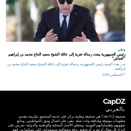
وطني
رئيس الجمهورية يبعث رسالة تعزية إلى عائلة الشيخ سعيد الحاج محمد بن إبراهيم
“كعباش”
م.ر بعث السيد رئيس الجمهورية برسالة تعزية إلى عائلة الشيخ سعيد الحاج محمد بن
إبراهيم...
7 أغسطس 2026
CapDZ
بالعربي
صحيفة Cap DZ هي صحيفة وطنية تركز على خدمة المجتمع، ملتزمة بتقديم
معلومات موثوقة ومُدققة وذات صلة. نبقى على اتصال وثيق بالمواطنين، ونتابع
شؤونهم واهتماماتهم اليومية، ونغطي الأخبار المحلية والوطنية والدولية. نحرص على
إجراء كل مقال أو تقرير أو تحقيق بدقة وشفافية ومسؤولية، لكي تتمكنوا من فهم