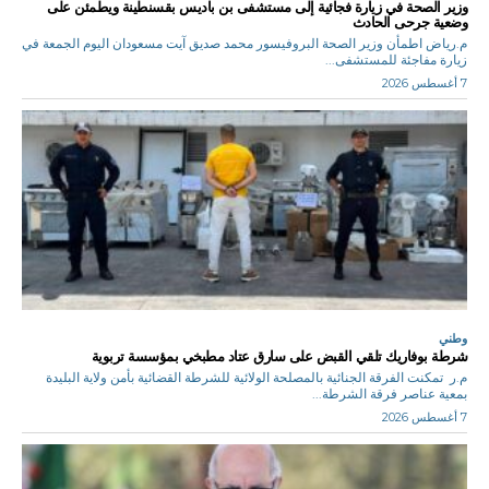
وزير الصحة في زيارة فجائية إلى مستشفى بن باديس بقسنطينة ويطمئن على
وضعية جرحى الحادث
م.رياض اطمأن وزير الصحة البروفيسور محمد صديق آيت مسعودان اليوم الجمعة في
زيارة مفاجئة للمستشفى...
7 أغسطس 2026
وطني
شرطة بوفاريك تلقي القبض على سارق عتاد مطبخي بمؤسسة تربوية
م.ر تمكنت الفرقة الجنائية بالمصلحة الولائية للشرطة القضائية بأمن ولاية البليدة
بمعية عناصر فرقة الشرطة...
7 أغسطس 2026