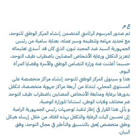
ع م
تم صدور المرسوم الرئاسي المتضمن إنشاء المركز الوطني للتوحد،
مع تحديد مهامه وتنظيمه وسير عمله، بعناية سامية من رئيس
الجمهورية السيد عبد المجيد تبون، الذي كان قد أسدى تعليماته
لتعزيز التكفل ورعاية الأشخاص المصابين باضطراب طيف التوحد،
حسبما أعلنت عنه وزارة التضامن الوطني والأسرة وقضايا المرأة
اليوم.
هذا و سيتولى المركز الوطني للتوحد إنشاء مراكز متخصصة على
المستوى المحلي، ابتداءً من أربعة مراكز جهوية متخصصة، تتكفل
بدورها برعاية ومتابعة الأشخاص المصابين باضطراب طيف التوحد
عبر مختلف ولايات الوطن، استنادا للوزارة الوصية.
و يأتي هذا القرار في إطار تنفيذ توجيهات رئيس الجمهورية الرامية
إلى تحسين آليات الرعاية والتكفل بهذه الفئة، من خلال إرساء هيكل
وطني متخصص يُعنى بالتنسيق والتأطير في مجال التوحد، وفق
البيان.