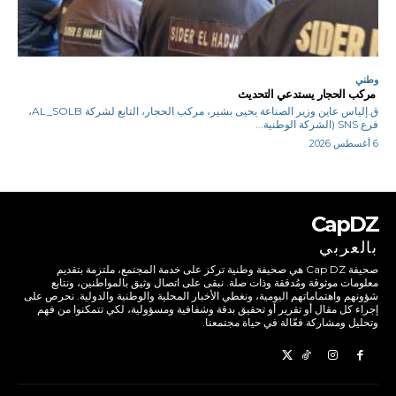
وطني
مركب الحجار يستدعي التحديث
ق.إلياس عاين وزير الصناعة يحيى بشير، مركب الحجار، التابع لشركة AL_SOLB،
فرع SNS (الشركة الوطنية...
6 أغسطس 2026
CapDZ
بالعربي
صحيفة Cap DZ هي صحيفة وطنية تركز على خدمة المجتمع، ملتزمة بتقديم
معلومات موثوقة ومُدققة وذات صلة. نبقى على اتصال وثيق بالمواطنين، ونتابع
شؤونهم واهتماماتهم اليومية، ونغطي الأخبار المحلية والوطنية والدولية. نحرص على
إجراء كل مقال أو تقرير أو تحقيق بدقة وشفافية ومسؤولية، لكي تتمكنوا من فهم
وتحليل ومشاركة فعّالة في حياة مجتمعنا.