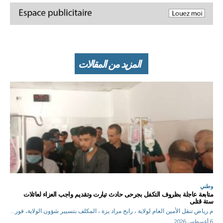
المزيد من المقالات
وطني
متابعة عاجلة بظروف التكفل بجرحى حادث تيارت وتقديم واجب العزاء لعائلات
ستة قتلى
م.رياض تنقل الأمين العام لولاية ، رابح مراد يزة ، المكلف بتسيير شؤون الولاية، فور...
6 أغسطس 2026