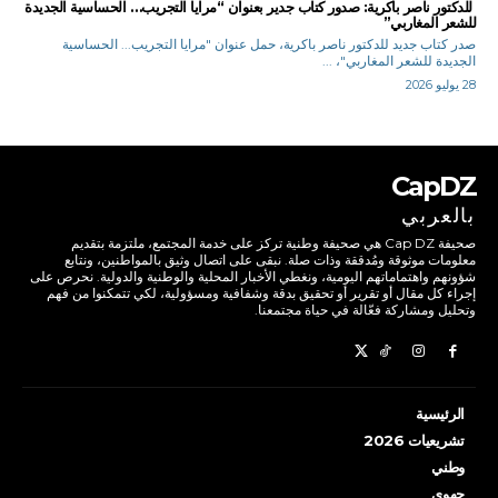
للدكتور ناصر باكرية: صدور كتاب جدير بعنوان “مرايا التجريب… الحساسية الجديدة
للشعر المغاربي”
صدر كتاب جديد للدكتور ناصر باكرية، حمل عنوان "مرايا التجريب... الحساسية
الجديدة للشعر المغاربي"، ...
28 يوليو 2026
CapDZ
بالعربي
صحيفة Cap DZ هي صحيفة وطنية تركز على خدمة المجتمع، ملتزمة بتقديم
معلومات موثوقة ومُدققة وذات صلة. نبقى على اتصال وثيق بالمواطنين، ونتابع
شؤونهم واهتماماتهم اليومية، ونغطي الأخبار المحلية والوطنية والدولية. نحرص على
إجراء كل مقال أو تقرير أو تحقيق بدقة وشفافية ومسؤولية، لكي تتمكنوا من فهم
وتحليل ومشاركة فعّالة في حياة مجتمعنا.
الرئيسية
تشريعيات 2026
وطني
جهوي