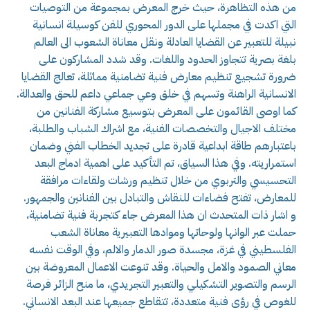
من هذه التظاهرة، حيث خرج المعرض بمجموعة من التوصيات
التي اكدت في مجملها على الدور المحوري للفن كوسيلة انسانية
نبيلة للتعبير عن القضايا العادلة ونقل معاناة الشعوب الى العالم
بلغة بصرية تتجاوز الحدود واللغات. وقد شدد المشاركون على
ضرورة تشجيع تنظيم معارض فنية تضامنية مماثلة، تعالج القضايا
الانسانية الراهنة وتسهم في خلق وعي جماعي داعم للحق والعدالة.
كما اوصى القائمون على المعرض بتوسيع مشاركة الفنانين من
مختلف الاجيال والتخصصات الفنية، مع اشراك الشباب والطلبة،
باعتبارهم طاقة ابداعية قادرة على تجديد الخطاب الفني وضمان
استمراريته. وفي هذا السياق، تم التأكيد على اهمية ادماج البعد
التحسيسي والتربوي من خلال تنظيم ورشات ولقاءات مرافقة
للمعارض، تفتح فضاءات للنقاش والتبادل بين الفنانين والجمهور.
و اشار ذات المتحدث ان هذا المعرض جاء كتجربة فنية تضامنية،
حملت عبر الوانها ولوحاتها وموادها التعبيرية معاناة الشعب
الفلسطيني في غزة، مجسدة صور الدمار والالم، وفي الوقت نفسه
معاني الصمود والامل والحياة. وقد تنوعت الاعمال المعروضة بين
الرسم والتصوير التشكيلي والتعبير التجريدي، ما منح الزائر فرصة
للغوص في رؤى فنية متعددة، تتقاطع جميعها عند البعد الانساني.