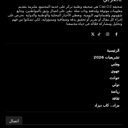
صحيفة Cap DZ هي صحيفة وطنية تركز على خدمة المجتمع، ملتزمة بتقديم
معلومات موثوقة ومُدققة وذات صلة. نبقى على اتصال وثيق بالمواطنين، ونتابع
شؤونهم واهتماماتهم اليومية، ونغطي الأخبار المحلية والوطنية والدولية. نحرص على
إجراء كل مقال أو تقرير أو تحقيق بدقة وشفافية ومسؤولية، لكي تتمكنوا من فهم
وتحليل ومشاركة فعّالة في حياة مجتمعنا.
الرئيسية
تشريعيات 2026
وطني
جهوي
حوادث
دولي
رياضة
ثقافة
مزاد… كاب ديزاد
اتصال