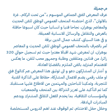
م.جميلة
عرف المعرض الفني الجماعي الموسوم بـ”من تحت الركام.. غزة
بالالوان”، الذي احتضنه المتحف العمومي الوطني للفن الحديث
والمعاصر بوهران، نجاحا فنيا و انسانيا حيث كان اسبوعا حافلة
بالعرض والتفاعل والرسائل الانسانية العميقة.
و في هذا السياق، كشف جمال الدين برقة
آمر بالصرف بالمتحف العمومي الوطني للفن الحديث و المعاصر
بوهران، ان لمعرض شهد اقبالا معتبرا حيث تم تسجيل حوالي 320
زائرا، من فنانين ومثقفين وطلبة وجمهور محب للفن، ما يعكس
الاهتمام المتزايد بالفن الملتزم بالقضايا العادلة.
و أشار ان المشاركون دعو و الى توثيق هذا المعرض عبر كتالوغ فني
او ملف رقمي يضم الاعمال المشاركة، حفاظا على الذاكرة الفنية
للتجربة، وتمكينا للباحثين والمهتمين من الاطلاع عليها مستقبلا.
كما تم التأكيد على تعزيز الشراكة بين المتحف والجمعيات
والمؤسسات الثقافية، بما يخدم الفعل الثقافي المشترك ويدعم
المبادرات الهادفة.
وخلال حفل الاختتام، تم الوقوف عند اهم الدروس المستخلصة