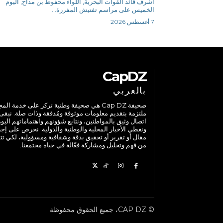
أشرف قائد القوات البحرية, اللواء محفوظ بن مداح, اليوم
الخميس على مراسم تفتيش المفرزة...
7 أغسطس 2026
CapDZ
بالعربي
صحيفة Cap DZ هي صحيفة وطنية تركز على خدمة الم
ملتزمة بتقديم معلومات موثوقة ومُدققة وذات صلة. نبقى
اتصال وثيق بالمواطنين، ونتابع شؤونهم واهتماماتهم اليوم
ونغطي الأخبار المحلية والوطنية والدولية. نحرص على إج
مقال أو تقرير أو تحقيق بدقة وشفافية ومسؤولية، لكي تت
من فهم وتحليل ومشاركة فعّالة في حياة مجتمعنا.
© CAP DZ، جميع الحقوق محفوظة