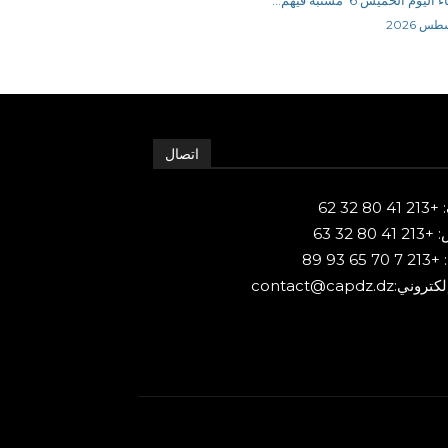
اتصال
80 32 62
 80 32 63
65 93 89
ني:contact@capdz.dz