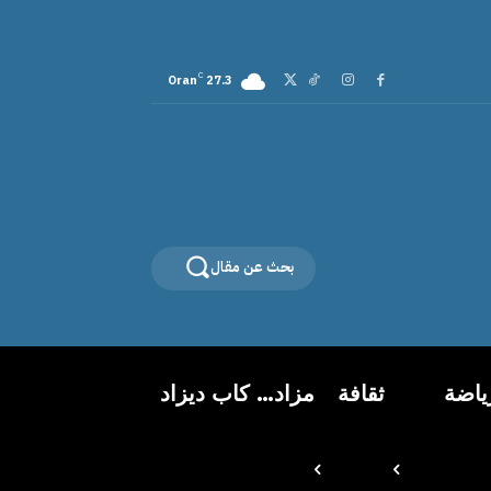
C
Oran
27.3
بحث عن مقال
ياضة
ثقافة
مزاد… كاب ديزاد