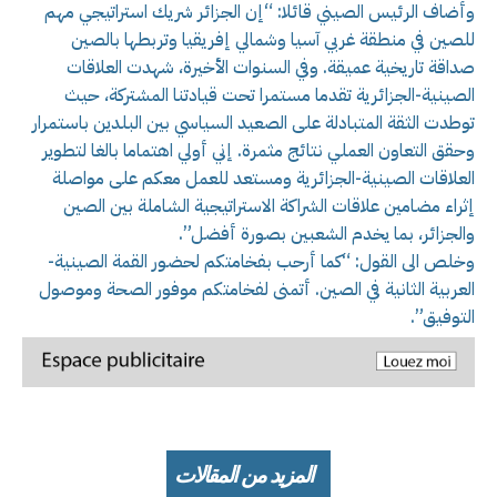
وأضاف الرئيس الصيني قائلا: “إن الجزائر شريك استراتيجي مهم
للصين في منطقة غربي آسيا وشمالي إفريقيا وتربطها بالصين
صداقة تاريخية عميقة. وفي السنوات الأخيرة، شهدت العلاقات
الصينية-الجزائرية تقدما مستمرا تحت قيادتنا المشتركة، حيث
توطدت الثقة المتبادلة على الصعيد السياسي بين البلدين باستمرار
وحقق التعاون العملي نتائج مثمرة. إني أولي اهتماما بالغا لتطوير
العلاقات الصينية-الجزائرية ومستعد للعمل معكم على مواصلة
إثراء مضامين علاقات الشراكة الاستراتيجية الشاملة بين الصين
والجزائر، بما يخدم الشعبين بصورة أفضل”.
وخلص الى القول: “كما أرحب بفخامتكم لحضور القمة الصينية-
العربية الثانية في الصين. أتمنى لفخامتكم موفور الصحة وموصول
التوفيق”.
المزيد من المقالات