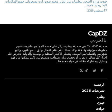
جندت وزارة الصحة، بتعليمات من الوزير محمد صديق آيت مسعودان، جميع الإمكانيات
البشرية والمادية...
7 أغسطس 2026
CapDZ
بالعربي
صحيفة Cap DZ هي صحيفة وطنية تركز على خدمة المجتمع، ملتزمة بتقديم
معلومات موثوقة ومُدققة وذات صلة. نبقى على اتصال وثيق بالمواطنين، ونتابع
شؤونهم واهتماماتهم اليومية، ونغطي الأخبار المحلية والوطنية والدولية. نحرص على
إجراء كل مقال أو تقرير أو تحقيق بدقة وشفافية ومسؤولية، لكي تتمكنوا من فهم
وتحليل ومشاركة فعّالة في حياة مجتمعنا.
الرئيسية
تشريعيات 2026
وطني
جهوي
حوادث