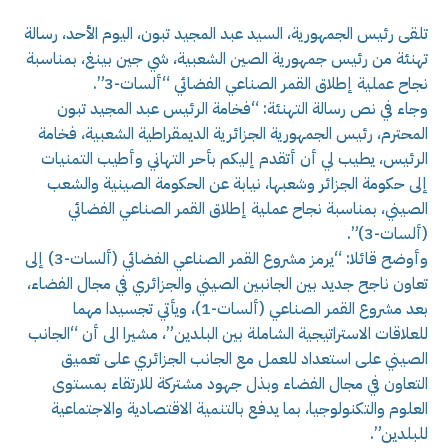
تلقى رئيس الجمهورية، السيد عبد المجيد تبون، اليوم الأحد، رسالة
تهنئة من رئيس جمهورية الصين الشعبية، شي جين بينغ، بمناسبة
نجاح عملية إطلاق القمر الصناعي الفضائي “ألسات-3”.
وجاء في نص رسالة التهنئة: “فخامة الرئيس عبد المجيد تبون
المحترم، رئيس الجمهورية الجزائرية الديمقراطية الشعبية، فخامة
الرئيس، يطيب لي أن أتقدم إليكم بأحر التهاني وأطيب التمنيات
إلى حكومة الجزائر وشعبها، نيابة عن الحكومة الصينية والشعب
الصيني، بمناسبة نجاح عملية إطلاق القمر الصناعي الفضائي
(ألسات-3)”.
وأوضح قائلا: “يرمز مشروع القمر الصناعي الفضائي (ألسات-3) إلى
تعاون ناجح جديد بين الجانبين الصيني والجزائري في مجال الفضاء،
بعد مشروع القمر الصناعي (ألسات-1)، ويأتي تجسيدا مهما
للعلاقات الاستراتيجية الشاملة بين البلدين”، مشيرا الى أن “الجانب
الصيني على استعداد للعمل مع الجانب الجزائري على تعميق
التعاون في مجال الفضاء وبذل جهود مشتركة للارتقاء بمستوى
العلوم والتكنولوجيا، بما يدفع بالتنمية الاقتصادية والاجتماعية
للبلدين”.