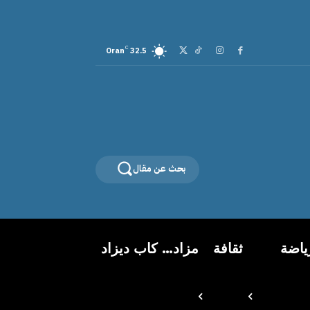
C
Oran
32.5
بحث عن مقال
ياضة
ثقافة
مزاد… كاب ديزاد