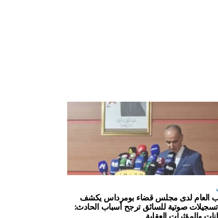
ئب العام لدى مجلس قضاء بومرداس يكشف
سجيلات صوتية للسائق ترجح أسباب الحادث:
انات والمؤثرات العقلية