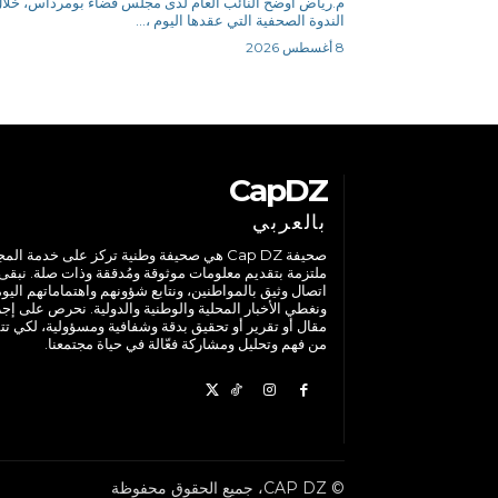
م.رياض أوضح النائب العام لدى مجلس قضاء بومرداس، خلا
الندوة الصحفية التي عقدها اليوم ،...
8 أغسطس 2026
CapDZ
بالعربي
صحيفة Cap DZ هي صحيفة وطنية تركز على خدمة الم
ملتزمة بتقديم معلومات موثوقة ومُدققة وذات صلة. نبقى
اتصال وثيق بالمواطنين، ونتابع شؤونهم واهتماماتهم اليوم
ونغطي الأخبار المحلية والوطنية والدولية. نحرص على إج
مقال أو تقرير أو تحقيق بدقة وشفافية ومسؤولية، لكي تت
من فهم وتحليل ومشاركة فعّالة في حياة مجتمعنا.
© CAP DZ، جميع الحقوق محفوظة