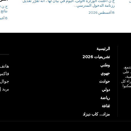
ل
ح.ن أعلنت الوزارة الأولى، اليوم في بيان لها ، أنه تقرّر تعديل
رزنامة الدخول المدرسي...
ح
نتائج 
8 أغسطس 2026
8 أغسطس 2026
الرئيسية
تشريعيات 2026
وطني
هاتف: +213 41 
جتمع،
 على
جهوي
فاكس: +213 41
ية،
جوال: +213 7 70 
راء كل
حوادث
مكنوا
بريد إلكترو
دولي
رياضة
ثقافة
مزاد… كاب ديزاد