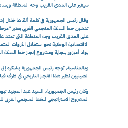
سيغير على المدى القريب وجه المنطقة ويساه
وقال رئيس الجمهورية في كلمة ألقاها خلال إش
تدشين خط السكة المنجمي الغربي يعتبر “مرحل
على المدى القريب وجه المنطقة التي تمتد عل
الاقتصادية الوطنية نحو استغلال الثروات المت
بواد أميزور ببجاية ومشروع إنجاز خط السكة ا
وبالمناسبة, توجه رئيس الجمهورية بشكره إلى 
الصينيين نظير هذا الانجاز التاريخي في ظرف قياسي 
وكان رئيس الجمهورية, السيد عبد المجيد تبون,
المشروع الاستراتيجي للخط المنجمي الغربي لل