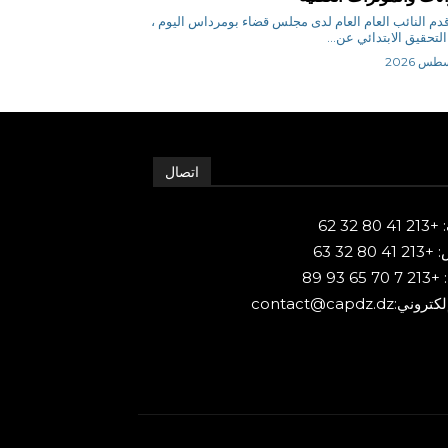
.ن قدم النائب العام العام لدى مجلس قضاء بومرداس اليوم ،
التحقيق الابتدائي عن...
اتصال
80 32 62
 80 32 63
65 93 89
ني:contact@capdz.dz