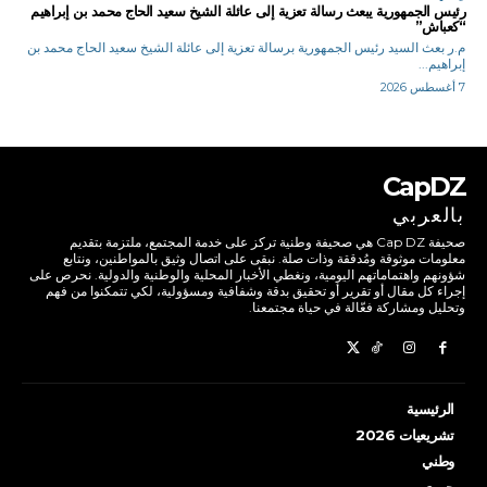
رئيس الجمهورية يبعث رسالة تعزية إلى عائلة الشيخ سعيد الحاج محمد بن إبراهيم
“كعباش”
م.ر بعث السيد رئيس الجمهورية برسالة تعزية إلى عائلة الشيخ سعيد الحاج محمد بن
إبراهيم...
7 أغسطس 2026
CapDZ
بالعربي
صحيفة Cap DZ هي صحيفة وطنية تركز على خدمة المجتمع، ملتزمة بتقديم
معلومات موثوقة ومُدققة وذات صلة. نبقى على اتصال وثيق بالمواطنين، ونتابع
شؤونهم واهتماماتهم اليومية، ونغطي الأخبار المحلية والوطنية والدولية. نحرص على
إجراء كل مقال أو تقرير أو تحقيق بدقة وشفافية ومسؤولية، لكي تتمكنوا من فهم
وتحليل ومشاركة فعّالة في حياة مجتمعنا.
الرئيسية
تشريعيات 2026
وطني
جهوي