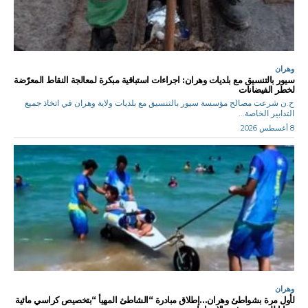
وهران
سيور بالتنسيق مع بلديات وهران: اجراءات استباقية مبكرة لمعالجة النقاط المعرّضة
لخطر الفيضانات
ح.ن شرعت مصالح مؤسسة سيور بالتنسيق مع بلديات ولاية وهران في اتخاذ جميع
التدابير الخاصة...
8 أغسطس 2026
وهران
لأول مرة بشواطئ وهران…إطلاق مبادرة “الشاطئ المهيأ “بتخصيص كراسي مائية