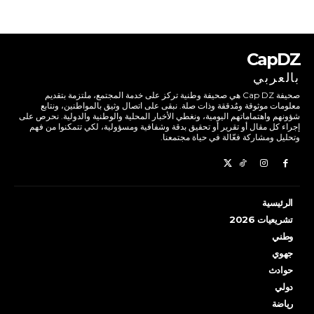
CapDZ
بالعربي
صحيفة Cap DZ هي صحيفة وطنية تركز على خدمة المجتمع، ملتزمة بتقديم
معلومات موثوقة ومُدققة وذات صلة. نبقى على اتصال وثيق بالمواطنين، ونتابع
شؤونهم واهتماماتهم اليومية، ونغطي الأخبار المحلية والوطنية والدولية. نحرص على
إجراء كل مقال أو تقرير أو تحقيق بدقة وشفافية ومسؤولية، لكي تتمكنوا من فهم
وتحليل ومشاركة فعّالة في حياة مجتمعنا.
الرئيسية
تشريعيات 2026
وطني
جهوي
حوادث
دولي
رياضة