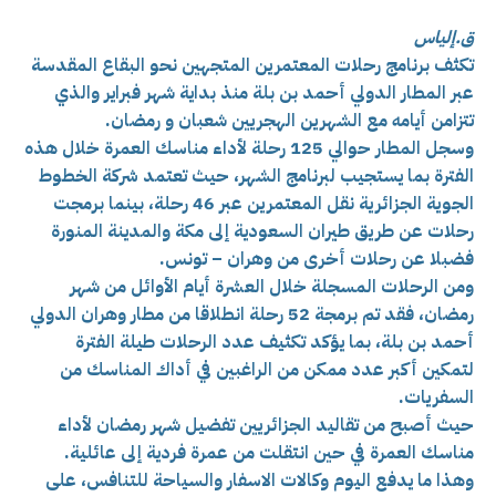
ق.إلياس
تكثف برنامج رحلات المعتمرين المتجهين نحو البقاع المقدسة
عبر المطار الدولي أحمد بن بلة منذ بداية شهر فبراير والذي
تتزامن أيامه مع الشهرين الهجريين شعبان و رمضان.
وسجل المطار حوالي 125 رحلة لأداء مناسك العمرة خلال هذه
الفترة بما يستجيب لبرنامج الشهر، حيث تعتمد شركة الخطوط
الجوية الجزائرية نقل المعتمرين عبر 46 رحلة، بينما برمجت
رحلات عن طريق طيران السعودية إلى مكة والمدينة المنورة
فضبلا عن رحلات أخرى من وهران – تونس.
ومن الرحلات المسجلة خلال العشرة أيام الأوائل من شهر
رمضان، فقد تم برمجة 52 رحلة انطلاقا من مطار وهران الدولي
أحمد بن بلة، بما يؤكد تكثيف عدد الرحلات طيلة الفترة
لتمكين أكبر عدد ممكن من الراغبين في أداك المناسك من
السفريات.
حيث أصبح من تقاليد الجزائريين تفضيل شهر رمضان لأداء
مناسك العمرة في حين انتقلت من عمرة فردية إلى عائلية.
وهذا ما يدفع اليوم وكالات الاسفار والسياحة للتنافس، على