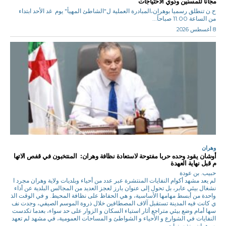
مجانا للمسنين وذوي الاحتياجات
ح.ن تنطلق رسميا بوهران،المبادرة العملية ل"الشاطئ المهيأ" يوم غد الأحد ابتداء
من الساعة 11.00 صباحاً...
8 أغسطس 2026
وهران
أوشان يقود وحده حربا مفتوحة لاستعادة نظافة وهران: المنتخبون في قفص الاتها
م قبل نهاية العهدة
حبيب. بن عودة
لم يعد مشهد أكوام النفايات المنتشرة عبر عدد من أحياء وبلديات ولاية وهران مجرد ا
نشغال بيئي عابر، بل تحول إلى عنوان بارز لعجز العديد من المجالس البلدية عن أداء
واحدة من أبسط مهامها الأساسية، و هي الحفاظ على نظافة المحيط. و في الوقت الذ
ي كانت فيه المدينة تستقبل آلاف المصطافين خلال ذروة الموسم الصيفي، وجدت نف
سها أمام وضع بيئي متراجع أثار استياء السكان و الزوار على حد سواء، بعدما تكدست
النفايات في الشوارع و الأحياء و الشواطئ و المساحات العمومية، في مشهد لم تعهد
ه وهران منذ سنوات.