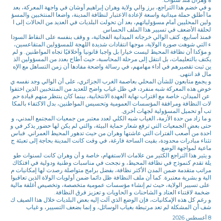
و في خضم هذا التراجع، برز والي ولاية وهران إبراهيم أوشان في واجهة المعركة، بعد
ما أطلق حملة ميدانية واسعة لإعادة الاعتبار لنظافة المدينة، واضعا المنتخبين والمسؤ
ولين المحليين أمام مسؤولياتهم، بعد أن تحولت البلديات في العديد من الحالات إلى ا
لحلقة الأضعف في تسيير هذا الملف الحساس.
فمنذ أسابيع، كثف الوالي خرجاته الميدانية الفجائية، و وقف بنفسه على النقاط السودا
ء التي شوهت صورة الولاية، موجها انتقادات شديدة اللهجة للمسؤولين المتقاعسين،
و مؤكدا أن نظافة المحيط ليست خيارا بل واجبا قانونيا وأخلاقيًا تجاه المواطنين. و لم
يكتف بالتعليمات، بل انتقل إلى مرحلة المحاسبة، حيث أطاح بعدد من المسؤولين الذ
ين ثبت تقصيرهم في أداء مهامهم، في رسالة واضحة مفادها أن زمن التساهل مع الإه
مال قد انتهى.
و يجمع متابعون للشأن المحلي بعاصمة الغرب الجزائري، على أن الوالي وجد نفسه ي
خوض هذه المعركة شبه منفرد، في ظل غياب واضح للعديد من المنتخبين الذين اختفوا
عن الميدان، خاصة مع اقتراب نهاية العهدة الانتخابية، بينما كان ينتظر منهم قيادة حم
لات النظافة ومرافقة المؤسسات العمومية وتحسيس المواطنين، بدل الاكتفاء بالمكا
تب أو تحميل المسؤولية لجهات أخرى.
و ما زاد من حدة الأزمة، الغياب شبه الكلي لعدد معتبر من جمعيات المجتمع المدني، و
حتى بعض الجمعيات التي ترفع شعار حماية البيئة، والتي لم يكن لها حضور يذكر في و
احدة من أصعب الفترات التي عاشتها وهران من حيث تدهور المحيط العمراني. فباس
تثناء مبادرات محدودة، بقيت الساحة فارغة، في وقت كانت المدينة بحاجة إلى تعبئة ج
ماعية لمواجهة الوضع.
و يثير هذا التراجع الكثير من علامات الاستفهام، خاصة و أن وهران كانت لسنوات طو
يلة تقدم كنموذج في نظافة المحيط، و نجحت في مناسبات وطنية ودولية في افتكاك
مراتب متقدمة ضمن المدن الأكثر نظافة، بفضل برامج متواصلة رصدت لها إمكانيات م
الية و بشرية معتبرة. كما أن ملف النظافة ظل دائما ضمن أولويات الولاة الذين تعاقبوا
على تسيير الولاية، حيث تم إنشاء مؤسسات عمومية متخصصة، وتخصيص أغلفة مالية
ضخمة لاقتناء العتاد و الشاحنات و الحاويات و تعزيز فرق النظافة.
و رغم كل هذه الإمكانيات، فإن الوضع الذي آلت إليه بعض البلديات خلال هذا الصيف ك
شف أن المشكلة لم تعد مرتبطة بغياب الوسائل، و إنما بضعف التسيير، و غياب
8 أغسطس 2026