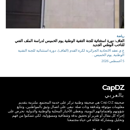
رياضة
الفاف: دورة استثنائية للجنة التقنية الوطنية يوم الخميس لدراسة الملف الفني
للناخب الوطني الجديد
ع ي تعقد الاتحادية الجزائرية لكرة القدم (الفاف)، دورة استثنائية للجنة التقنية
الوطنية, يوم الخميس...
5 أغسطس 2026
CapDZ
بالعربي
صحيفة Cap DZ هي صحيفة وطنية تركز على خدمة المجتمع، ملتزمة بتقديم
معلومات موثوقة ومُدققة وذات صلة. نبقى على اتصال وثيق بالمواطنين، ونتابع
شؤونهم واهتماماتهم اليومية، ونغطي الأخبار المحلية والوطنية والدولية. نحرص على
إجراء كل مقال أو تقرير أو تحقيق بدقة وشفافية ومسؤولية، لكي تتمكنوا من فهم
وتحليل ومشاركة فعّالة في حياة مجتمعنا.