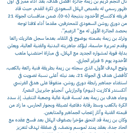
نال النجم كريم بن زيمة جائزة أفضل هدف، بعد أداء مميز في أول
ظهور رسمي له بقميص الهلال السعودي لكرة القدم، حيث قاد
فريقه لاكتساح الأخدود بنتيجة (6-0)، ضمن منافسات الجولة 21
من دوري روشن السعودي للمحترفين، مقدما أداء لافتا توجه
بحصد الجائزة الأولى له مع” الزعيم”.
وترك بن زيمة بصمته بوضوح في اللقاء، بعدما سجل هاتريك رائعا
وقدم تمريرة حاسمة، ليؤكد جاهزيته البدنية والفنية العالية، ويعلن
بداية قوية لمشواره الجديد مع الهلال، في مباراة احتضنها ملعب
الأخدود يوم 5 فبراير الجاري.
وتوج الهدف الأول، الذي سجله بن زيمة بطريقة فنية رائعة بالكعب،
كأفضل هدف في الجولة 21، بعد نيله أعلى نسبة تصويت في
استفتاء جماهير رابطة دوري روشن، متفوقا على هدفي الفرنسي
ألكسندر لاكازيت (نيوم) والبرازيلي أنجيلو جابرييل النصر).
وجاء هدف بن زيمة بعد لمسة فنية عالية وصعبة التنفيذ، إذ سدد
الكرة بالكعب وسط رقابة دفاعية لصيقة وبجوار الحارس، ما زاد من
قيمته الفنية وأثار إعجاب الجماهير والمتابعين.
وكان بن زيمة قد التحق مؤخرا بصفوف الهلال بعد فسخ عقده مع
اتحاد جدة، بعقد يمتد لموسم ونصف، في صفقة تهدف لتعزيز