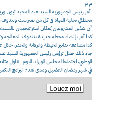
م م
أمر رئيس الجمهورية السيد عبد المجيد تبون وزير الم
محطتي تحلية المياه في كل من تمنراست وتندوف، ف
أن هذين المشروعين يُعدّان استراتيجيينن بالنسبة ل
كما أمر بإنشاء محطة جديدة بتندوف، لمعالجة وتص
كذا مضاعفة تدابير الحيطة والرقابة والحذر، خلال ع
جاء ذلك خلال ترؤس رئيس الجمهورية السيد عبد ال
الوطني، اجتماعا لمجلس الوزراء، اليوم ، تناول متاب
في شهر رمضان الفضيل ومدى تقدم البرامج التكمي