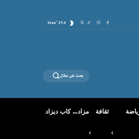
C
Oran
27.4
بحث عن مقال
ياضة
ثقافة
مزاد… كاب ديزاد