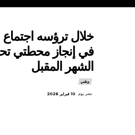
خلال ترؤسه اجتماع م
في إنجاز محطتي تح
الشهر المقبل
وطني
نشر يوم
10 فبراير 2026