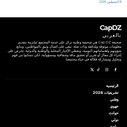
8 أغسطس 2026
CapDZ
بالعربي
صحيفة Cap DZ هي صحيفة وطنية تركز على خدمة المجتمع، ملتزمة بتقديم
معلومات موثوقة ومُدققة وذات صلة. نبقى على اتصال وثيق بالمواطنين، ونتابع
شؤونهم واهتماماتهم اليومية، ونغطي الأخبار المحلية والوطنية والدولية. نحرص على
إجراء كل مقال أو تقرير أو تحقيق بدقة وشفافية ومسؤولية، لكي تتمكنوا من فهم
وتحليل ومشاركة فعّالة في حياة مجتمعنا.
الرئيسية
تشريعيات 2026
وطني
جهوي
حوادث
دولي
رياضة