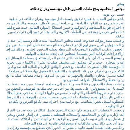
وطني
مجلس المحاسبة يفتح ملفات التسيير داخل مؤسسة وهران نظافة
حبيب. بن عودة
باشر مجلس المحاسبة عملية تدقيق واسعة داخل مؤسسة وهران نظافة، في خطوة
تندرج ضمن مهامه القانونية الرامية إلى مراقبة تسيير الأموال العمومية و التأكد من مد
ى احترام قواعد الشفافية و الحوكمة و حسن استغلال الموارد المالية، حيث شرع قضا
ة المجلس في مراجعة عدد من الملفات الإدارية و المالية التي تعود إلى فترات تسيير
سابقة.
و حسب مصدر مؤكد، فقد وجه قضاة مجلس المحاسبة استدعاءات رسمية إلى عدد م
ن المسؤولين الذين سبق لهم الإشراف على مصالح حساسة داخل المؤسسة، من أجل
الحضور و تقديم الوثائق و التوضيحات المرتبطة بعملية التدقيق الجارية، و ذلك في إط
ار الإجراءات الرقابية التي يعتمدها المجلس قبل إعداد ملاحظاته النهائية.
و أوضح المصدر ذاته أن أولى الملفات التي تخضع للمراجعة تتعلق بمصلحة الوسائل الع
امة و المخازن، حيث يركز التدقيق على مختلف عمليات الشراء و الاقتناء التي أنجزته
ا المؤسسة خلال السنوات الماضية، مع فحص الوثائق الإدارية و المالية الخاصة بها، وا
لتأكد من مدى احترام الإجراءات القانونية و التنظيمية المعمول بها، فضلا عن مراجعة
كيفية تسيير المخازن والعتاد والتجهيزات التي تم اقتناؤها، و مدى مطابقة عمليات الج
رد و الحفظ و الاستغلال للقواعد المعمول بها.
و امتدت عملية التدقيق، وفقا للمصدر نفسه، إلى مصلحة المستخدمين، حيث شملت ا
لاستدعاءات المسؤولين على تسييرها، من أجل مراجعة ملفات التوظيف والتحقق من
مدى احترام شروط الانتقاء و التوظيف المنصوص عليها قانونا، خاصة في بعض الحالا
ت التي يثار بشأنها وجود توظيفات لم تستوف، بحسب المصدر، المؤهلات أو الشروط
المطلوبة لشغل بعض المناصب، مع دراسة مدى احترام مبدأ تكافؤ الفرص و الكفاءة
في التوظيف.
وبحسب المعطيات المتوفرة، فإن عملية التدقيق تشمل كذلك مراجعة عدد من القرار
ات الإدارية و الوثائق المحاسبية والسجلات المتعلقة بالتسيير، في إطار فحص وتدقي
ق شامل يهدف إلى تقييم طرق التسيير و الوقوف على أي نقائص أو اختلالات محتملة،
دون أن يعني ذلك ثبوت مخالفات أو مسؤوليات قانونية في هذه المرحلة.
و تكتسي هذه العملية أهمية خاصة بالنظر إلى الدور الذي تضطلع به مؤسسة وهران ن