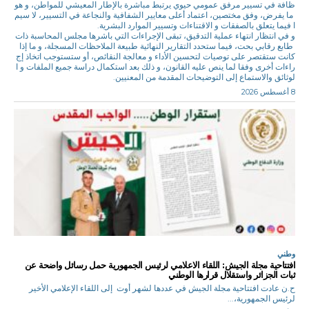
ظافة في تسيير مرفق عمومي حيوي يرتبط مباشرة بالإطار المعيشي للمواطن، و هو
ما يفرض، وفق مختصين، اعتماد أعلى معايير الشفافية والنجاعة في التسيير، لا سيم
ا فيما يتعلق بالصفقات و الاقتناءات وتسيير الموارد البشرية.
و في انتظار انتهاء عملية التدقيق، تبقى الإجراءات التي باشرها مجلس المحاسبة ذات
طابع رقابي بحت، فيما ستحدد التقارير النهائية طبيعة الملاحظات المسجلة، و ما إذا
كانت ستقتصر على توصيات لتحسين الأداء و معالجة النقائص، أو ستستوجب اتخاذ إج
راءات أخرى وفقا لما ينص عليه القانون، و ذلك بعد استكمال دراسة جميع الملفات و ا
لوثائق والاستماع إلى التوضيحات المقدمة من المعنيين.
8 أغسطس 2026
وطني
افتتاحية مجلة الجيش: اللقاء الاعلامي لرئيس الجمهورية حمل رسائل واضحة عن
ثبات الجزائر واستقلال قرارها الوطني
ح.ن عادت افتتاحية مجلة الجيش في عددها لشهر أوت إلى اللقاء الإعلامي الأخير
لرئيس الجمهورية،...