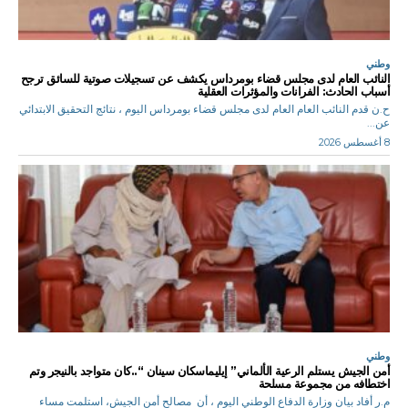
وطني
النائب العام لدى مجلس قضاء بومرداس يكشف عن تسجيلات صوتية للسائق ترجح
أسباب الحادث: الفرانات والمؤثرات العقلية
ح.ن قدم النائب العام العام لدى مجلس قضاء بومرداس اليوم ، نتائج التحقيق الابتدائي
عن...
8 أغسطس 2026
وطني
أمن الجيش يستلم الرعية الألماني” إيليماسكان سينان “..كان متواجد بالنيجر وتم
اختطافه من مجموعة مسلحة
م.ر أفاد بيان وزارة الدفاع الوطني اليوم ، أن مصالح أمن الجيش، استلمت مساء