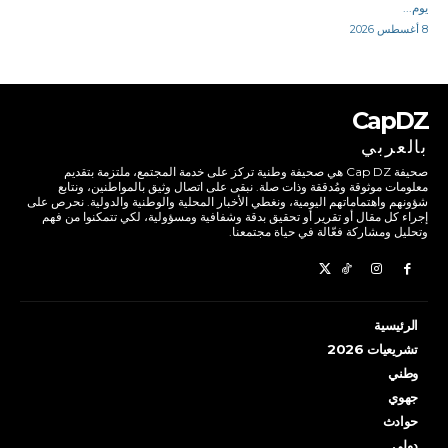
يوم...
8 أغسطس 2026
CapDZ
بالعربي
صحيفة Cap DZ هي صحيفة وطنية تركز على خدمة المجتمع، ملتزمة بتقديم
معلومات موثوقة ومُدققة وذات صلة. نبقى على اتصال وثيق بالمواطنين، ونتابع
شؤونهم واهتماماتهم اليومية، ونغطي الأخبار المحلية والوطنية والدولية. نحرص على
إجراء كل مقال أو تقرير أو تحقيق بدقة وشفافية ومسؤولية، لكي تتمكنوا من فهم
وتحليل ومشاركة فعّالة في حياة مجتمعنا.
الرئيسية
تشريعيات 2026
وطني
جهوي
حوادث
دولي