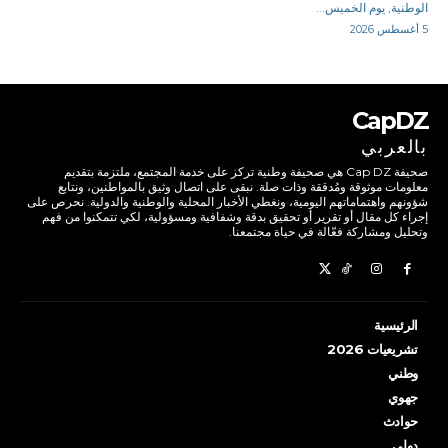
الوطنية, يوم الخميس...
5 أغسطس 2026
CapDZ
بالعربي
صحيفة Cap DZ هي صحيفة وطنية تركز على خدمة المجتمع، ملتزمة بتقديم
معلومات موثوقة ومُدققة وذات صلة. نبقى على اتصال وثيق بالمواطنين، ونتابع
شؤونهم واهتماماتهم اليومية، ونغطي الأخبار المحلية والوطنية والدولية. نحرص على
إجراء كل مقال أو تقرير أو تحقيق بدقة وشفافية ومسؤولية، لكي تتمكنوا من فهم
وتحليل ومشاركة فعّالة في حياة مجتمعنا.
الرئيسية
تشريعيات 2026
وطني
جهوي
حوادث
دولي