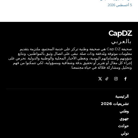
5 أغسطس 2026
CapDZ
بالعربي
صحيفة Cap DZ هي صحيفة وطنية تركز على خدمة المجتمع، ملتزمة بتقديم
معلومات موثوقة ومُدققة وذات صلة. نبقى على اتصال وثيق بالمواطنين، ونتابع
شؤونهم واهتماماتهم اليومية، ونغطي الأخبار المحلية والوطنية والدولية. نحرص على
إجراء كل مقال أو تقرير أو تحقيق بدقة وشفافية ومسؤولية، لكي تتمكنوا من فهم
وتحليل ومشاركة فعّالة في حياة مجتمعنا.
الرئيسية
تشريعيات 2026
وطني
جهوي
حوادث
دولي