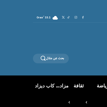
C
Oran
33.1
بحث عن مقال
ياضة
ثقافة
مزاد… كاب ديزاد