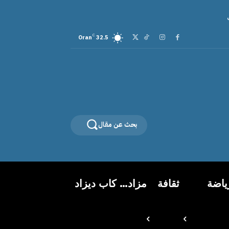
C
Oran
32.5
بحث عن مقال
ياضة
ثقافة
مزاد… كاب ديزاد