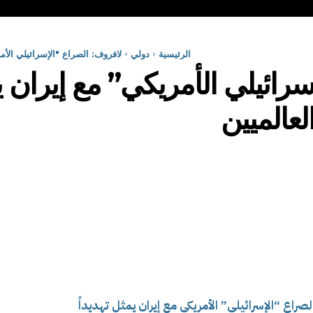
الرئيسية
دولي
لافروف: الصراع "الإسرائيلي الأمر
رائيلي الأمريكي” مع إيران يم
لعالميين
راع “الإسرائيلي” الأمريكي مع إيران يمثل تهديداً