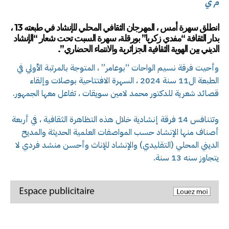
م ي
انطلق سهرة أمس ، المهرجان الثقافي المحلي للإنشاد في طبعته 13 ،
بدار الثقافة “مفدي زكريا” بورقلة، سهرة السبت تحت شعار “الإنشاد
الديني بين الهوية الثقافية الجزائرية والانتماء الحضاري”.
وأحيت فرقة نسيم الواحات “بوعامر” ، المتوجة بالمرتبة الأولي في
الطبعة ال11 سنة 2024 ، السهرة الافتتاحية بوصلات وإلقاء
قصائد شعرية للدكتور محمد لامين سويقات ، تفاعل معها الجمهور.
وتتنافس 14 فرقة إنشادية خلال هذه التظاهرة الثقافية ، في أربعة
أصناف منها الإنشاد حسب المواصفات العلمية الحديثة والمديح
الديني المحلي (التقليدي) والإنشاد للإناث وأحسن منشد فردي لا
يتجاوز سنه 13 سنة.