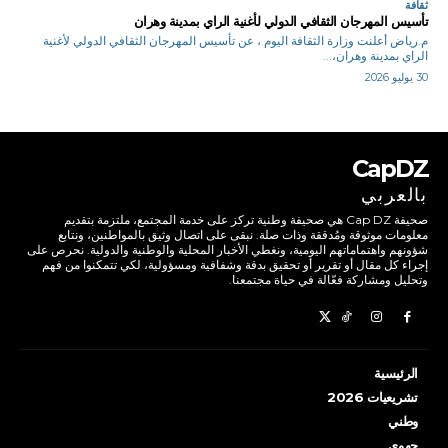
ثقافة
تأسيس المهرجان الثقافي الدولي لأغنية الراي بمدينة وهران
م.رياض أعلنت وزارة الثقافة اليوم ، عن تأسيس المهرجان الثقافي الدولي لأغنية
الراي بمدينة وهران،...
30 يوليو 2026
CapDZ
بالعربي
صحيفة Cap DZ هي صحيفة وطنية تركز على خدمة المجتمع، ملتزمة بتقديم
معلومات موثوقة ومُدققة وذات صلة. نبقى على اتصال وثيق بالمواطنين، ونتابع
شؤونهم واهتماماتهم اليومية، ونغطي الأخبار المحلية والوطنية والدولية. نحرص على
إجراء كل مقال أو تقرير أو تحقيق بدقة وشفافية ومسؤولية، لكي تتمكنوا من فهم
وتحليل ومشاركة فعّالة في حياة مجتمعنا.
الرئيسية
تشريعيات 2026
وطني
جهوي