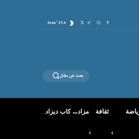
C
Oran
27.4
بحث عن مقال
ياضة
ثقافة
مزاد… كاب ديزاد