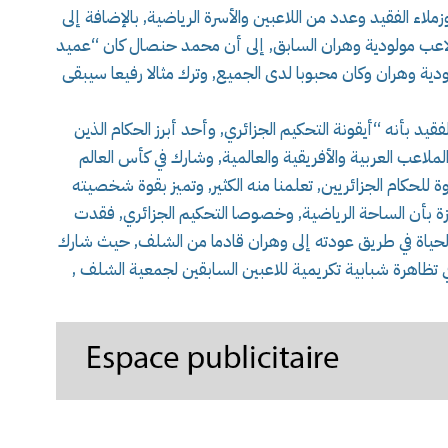
 الفقيد وعدد من اللاعبين والأسرة الرياضية, بالإضافة إلى
لاعب مولودية وهران السابق, إلى أن محمد حنصال كان “عميد
لودية وهران وكان محبوبا لدى الجميع, وترك مثالا رفيعا سيبقى
يد بأنه “أيقونة التحكيم الجزائري, وأحد أبرز الحكام الذين
لاعب العربية والأفريقية والعالمية, وشارك في كأس العالم
ة للحكام الجزائريين, تعلمنا منه الكثير, وتميز بقوة شخصيته
زة بأن الساحة الرياضية, وخصوصا التحكيم الجزائري, فقدت
الحياة في طريق عودته إلى وهران قادما من الشلف, حيث شارك
في تظاهرة شبابية تكريمية للاعبين السابقين لجمعية الشلف ,