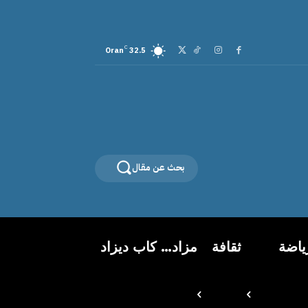
C
Oran
32.5
بحث عن مقال
ياضة
ثقافة
مزاد… كاب ديزاد