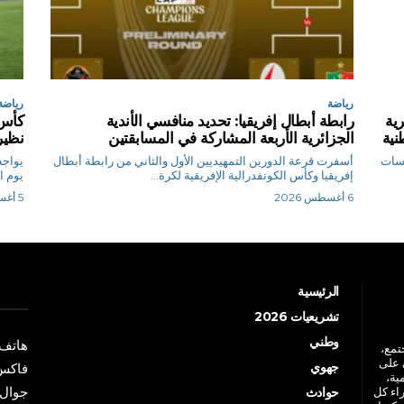
رياضة
رياضة
جزائرية
رابطة أبطال إفريقيا: تحديد منافسي الأندية
كأس 
نية
الجزائرية الأربعة المشاركة في المسابقتين
نظير
فسات
أسفرت قرعة الدورين التمهيديين الأول والثاني من رابطة أبطال
يواجه
إفريقيا وكأس الكونفدرالية الإفريقية لكرة...
يوم ا
6 أغسطس 2026
5 أغسطس 2026
الرئيسية
تشريعيات 2026
وطني
هاتف: +213 41 
جتمع،
 على
جهوي
فاكس: +213 41
ية،
جوال: +213 7 70 
راء كل
حوادث