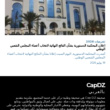
تشريعيات 2026
اعلان المحكمة الدستورية بشأن النتائج النهائية لانتخاب أعضاء المجلس الشعبي
الوطني
أصدرت المحكمة الدستورية, اليوم السبت إعلانا بشأن النتائج النهائية لانتخاب أعضاء
المجلس الشعبي الوطني...
18 يوليو 2026
CapDZ
بالعربي
صحيفة Cap DZ هي صحيفة وطنية تركز على خدمة المجتمع، ملتزمة بتقديم
معلومات موثوقة ومُدققة وذات صلة. نبقى على اتصال وثيق بالمواطنين، ونتابع
شؤونهم واهتماماتهم اليومية، ونغطي الأخبار المحلية والوطنية والدولية. نحرص على
إجراء كل مقال أو تقرير أو تحقيق بدقة وشفافية ومسؤولية، لكي تتمكنوا من فهم