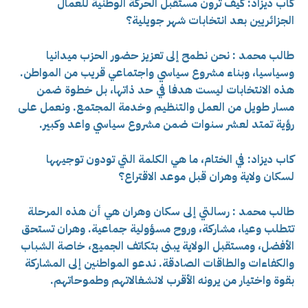
كاب ديزاد: كيف ترون مستقبل الحركة الوطنية للعمال
الجزائريين بعد انتخابات شهر جويلية؟
طالب محمد : نحن نطمح إلى تعزيز حضور الحزب ميدانيا
وسياسيا، وبناء مشروع سياسي واجتماعي قريب من المواطن.
هذه الانتخابات ليست هدفا في حد ذاتها، بل خطوة ضمن
مسار طويل من العمل والتنظيم وخدمة المجتمع. ونعمل على
رؤية تمتد لعشر سنوات ضمن مشروع سياسي واعد وكبير.
كاب ديزاد: في الختام، ما هي الكلمة التي تودون توجيهها
لسكان ولاية وهران قبل موعد الاقتراع؟
طالب محمد : رسالتي إلى سكان وهران هي أن هذه المرحلة
تتطلب وعيا، مشاركة، وروح مسؤولية جماعية. وهران تستحق
الأفضل، ومستقبل الولاية يبنى بتكاتف الجميع، خاصة الشباب
والكفاءات والطاقات الصادقة. ندعو المواطنين إلى المشاركة
بقوة واختيار من يرونه الأقرب لانشغالاتهم وطموحاتهم.