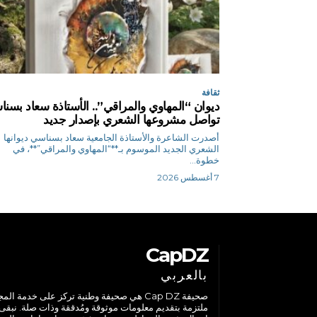
ثقافة
ديوان “المهاوي والمراقي”.. الأستاذة سعاد بسن
تواصل مشروعها الشعري بإصدار جديد
أصدرت الشاعرة والأستاذة الجامعية سعاد بسناسي ديوانها
الشعري الجديد الموسوم بـ**“المهاوي والمراقي”**، في
خطوة...
7 أغسطس 2026
CapDZ
بالعربي
صحيفة Cap DZ هي صحيفة وطنية تركز على خدمة الم
ملتزمة بتقديم معلومات موثوقة ومُدققة وذات صلة. نبقى