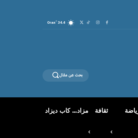
C
Oran
34.4
بحث عن مقال
ياضة
ثقافة
مزاد… كاب ديزاد