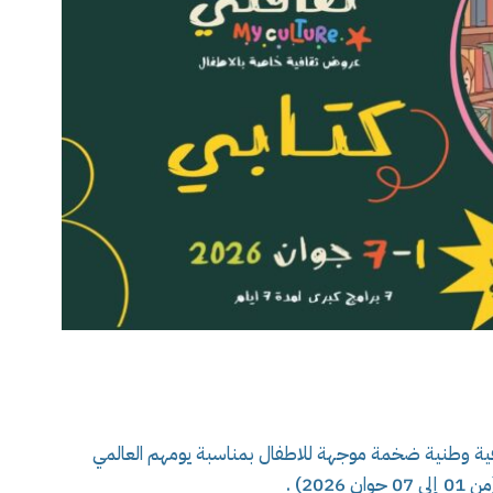
افية وطنية ضخمة موجهة للاطفال بمناسبة يومهم العالمي