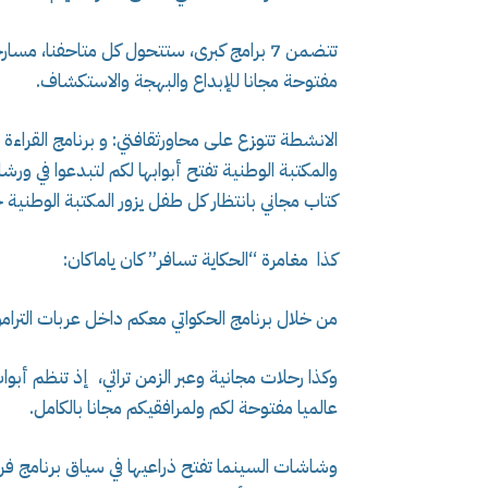
تتضمن 7 برامج كبرى، ستتحول كل متاحفنا، مس
مفتوحة مجانا للإبداع والبهجة والاستكشاف.
الانشطة تتوزع على محاورثقافتي: و برنامج القراء
والمكتبة الوطنية تفتح أبوابها لكم لتبدعوا في ورشا
كتاب مجاني بانتظار كل طفل يزور المكتبة الوطنية 
كذا مغامرة “الحكاية تسافر” كان ياماكان:
من خلال برنامج الحكواتي معكم داخل عربات الترامواي عبر 7 
وكذا رحلات مجانية وعبر الزمن تراثي، إذ تنظم أبوا
عالميا مفتوحة لكم ولمرافقيكم مجانا بالكامل.
وشاشات السينما تفتح ذراعيها في سياق برنامج فر