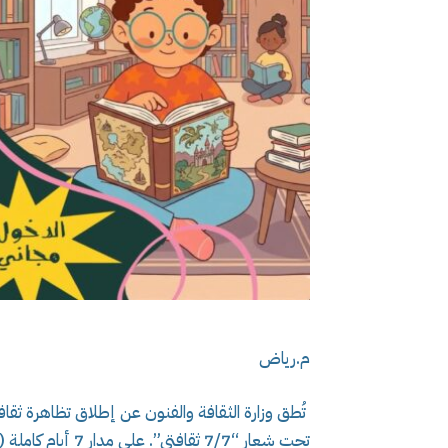
م.رياض
تُطق وزارة الثقافة والفنون عن إطلاق تظاهرة ثق
تحت شعار “7/7 ثقافتي”. على مدار 7 أيام كاملة (من 01 إلى 07 جوان 2026) .