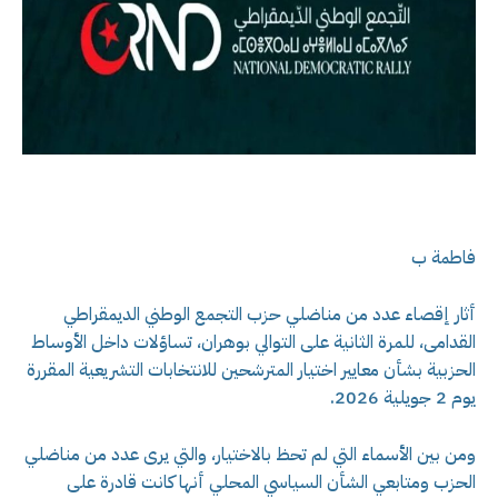
فاطمة ب
أثار إقصاء عدد من مناضلي حزب التجمع الوطني الديمقراطي
القدامى، للمرة الثانية على التوالي بوهران، تساؤلات داخل الأوساط
الحزبية بشأن معايير اختيار المترشحين للانتخابات التشريعية المقررة
يوم 2 جويلية 2026.
ومن بين الأسماء التي لم تحظ بالاختيار، والتي يرى عدد من مناضلي
الحزب ومتابعي الشأن السياسي المحلي أنها كانت قادرة على