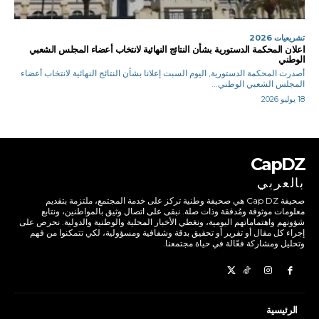
تشريعيات 2026
اعلان المحكمة الدستورية بشأن النتائج النهائية لانتخاب أعضاء المجلس الشعبي
الوطني
أصدرت المحكمة الدستورية, اليوم السبت إعلانا بشأن النتائج النهائية لانتخاب أعضاء
المجلس الشعبي الوطني...
18 يوليو 2026
CapDZ
بالعربي
صحيفة Cap DZ هي صحيفة وطنية تركز على خدمة المجتمع، ملتزمة بتقديم
معلومات موثوقة ومُدققة وذات صلة. نبقى على اتصال وثيق بالمواطنين، ونتابع
شؤونهم واهتماماتهم اليومية، ونغطي الأخبار المحلية والوطنية والدولية. نحرص على
إجراء كل مقال أو تقرير أو تحقيق بدقة وشفافية ومسؤولية، لكي تتمكنوا من فهم
وتحليل ومشاركة فعّالة في حياة مجتمعنا.
الرئيسية