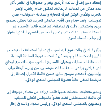
إعطاء دفع إضافي لقائمة الأرندي وتعزيز حظوظها في الظفر بأكبر
عدد ممكن من المقاعد البرلمانية، الدكتور خدام رياض، الإطار
بالحزب والأمين الولائي لغرفة التجارة والصناعة «سوفات» بعين
تموشنت. ويُعد خدام من أقدم مناضلي الحزب، كما يحظى بحضور
مهني واجتماعي لافت في المنطقة. كما تضم قائمة الأسماء غير
المختارة مختار بغداد، نائب رئيس المجلس الشعبي البلدي لوهران،
إلى جانب أسماء أخرى.
ويأتي ذلك في وقت شرع فيه الحزب في عملية استخلاف المترشحين
الذين رُفضت ملفاتهم، بعد أن أبلغت مندوبية السلطة الوطنية
المستقلة للانتخابات بوهران، الأسبوع الماضي، حزب التجمع الوطني
الديمقراطي برفض تسعة ملفات مترشحين، من بينهم أربعة نواب
برلمانيين، أحدهم مترشح سابق ضمن قائمة الأحرار، إضافة إلى
مترشحة تشغل حالياً عضوية المجلس الشعبي الولائي.
وتشير معطيات تحصلت عليها «كاب ديزاد» من مصادر موثوقة إلى
أن قائمة المستخلفين تضم عضواً بالمجلس الأعلى للشباب،
وعضوين بالمجلس الشعبي الولائي، ورئيس بلدية، وذلك في إطار