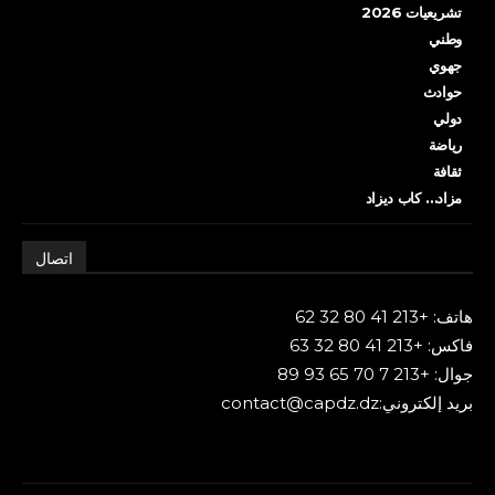
تشريعيات 2026
وطني
جهوي
حوادث
دولي
رياضة
ثقافة
مزاد… كاب ديزاد
اتصال
هاتف: +213 41 80 32 62
فاكس: +213 41 80 32 63
جوال: +213 7 70 65 93 89
بريد إلكتروني:contact@capdz.dz