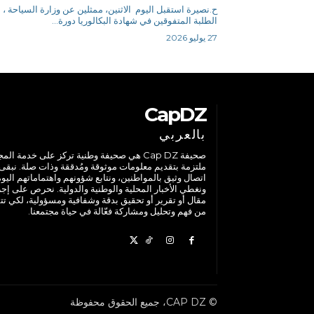
ح.نصيرة استقبل اليوم الاثنين، ممثلين عن وزارة السياحة ،
الطلبة المتفوقين في شهادة البكالوريا دورة...
27 يوليو 2026
CapDZ
بالعربي
صحيفة Cap DZ هي صحيفة وطنية تركز على خدمة الم
ملتزمة بتقديم معلومات موثوقة ومُدققة وذات صلة. نبقى
اتصال وثيق بالمواطنين، ونتابع شؤونهم واهتماماتهم اليوم
ونغطي الأخبار المحلية والوطنية والدولية. نحرص على إج
مقال أو تقرير أو تحقيق بدقة وشفافية ومسؤولية، لكي تت
من فهم وتحليل ومشاركة فعّالة في حياة مجتمعنا.
© CAP DZ، جميع الحقوق محفوظة