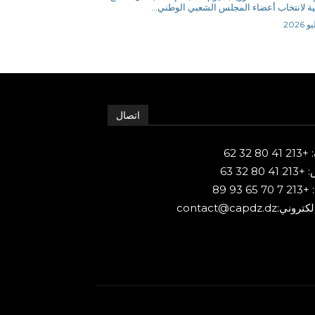
ئية لانتخاب أعضاء المجلس الشعبي الوطني...
اتصال
80 32 62
 80 32 63
65 93 89
ني:contact@capdz.dz