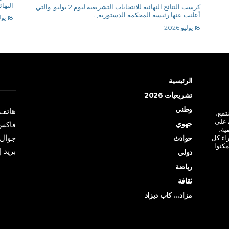
النها
كرست النتائج النهائية للانتخابات التشريعية ليوم 2 يوليو, والتي
أعلنت عنها رئيسة المحكمة الدستورية,...
18 يوليو 2026
18 يوليو 2026
الرئيسية
تشريعيات 2026
وطني
هاتف: +213 41 
جتمع،
 على
جهوي
فاكس: +213 41
ية،
جوال: +213 7 70 
راء كل
حوادث
مكنوا
بريد إلكترو
دولي
رياضة
ثقافة
مزاد… كاب ديزاد