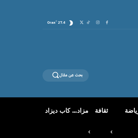
C
Oran
27.4
بحث عن مقال
ياضة
ثقافة
مزاد… كاب ديزاد