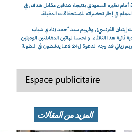
منتخب الوطني الجزائري لأقل من 16 سنة أمام نظيره السعودي بنتيجة هدفين مقابل هدف, في
لدمام في إطار تحضيراته للاستحقاقات المقبلة.
 إيتيان الفرنسي), وفهيم سيد أحمد (نادي شباب
 ثانية هذا الثلاثاء. و تحسبا لهاتين المقابلتين الوديتين
ضد المنتخب السعودي, كان الناخب الوطني كريم زياني قد وجه الدعوة ل24 لاعبا ينشطون في البطولة
المزيد من المقالات