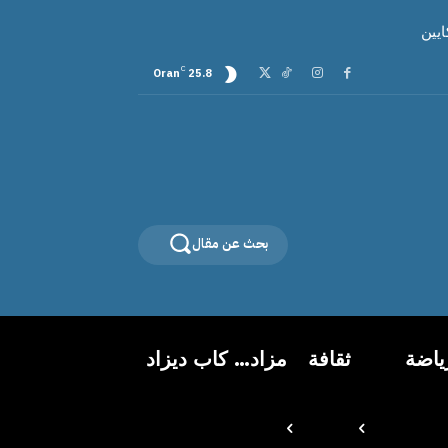
C
Oran
25.8
بحث عن مقال
ياضة
ثقافة
مزاد… كاب ديزاد