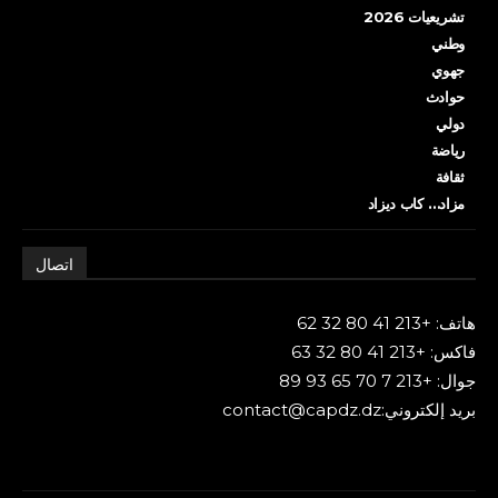
تشريعيات 2026
وطني
جهوي
حوادث
دولي
رياضة
ثقافة
مزاد… كاب ديزاد
اتصال
هاتف: +213 41 80 32 62
فاكس: +213 41 80 32 63
جوال: +213 7 70 65 93 89
بريد إلكتروني:contact@capdz.dz