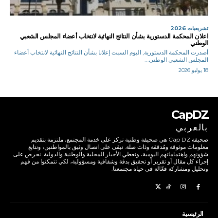
تشريعيات 2026
اعلان المحكمة الدستورية بشأن النتائج النهائية لانتخاب أعضاء المجلس الشعبي
الوطني
أصدرت المحكمة الدستورية, اليوم السبت إعلانا بشأن النتائج النهائية لانتخاب أعضاء
المجلس الشعبي الوطني...
18 يوليو 2026
CapDZ
بالعربي
صحيفة Cap DZ هي صحيفة وطنية تركز على خدمة المجتمع، ملتزمة بتقديم
معلومات موثوقة ومُدققة وذات صلة. نبقى على اتصال وثيق بالمواطنين، ونتابع
شؤونهم واهتماماتهم اليومية، ونغطي الأخبار المحلية والوطنية والدولية. نحرص على
إجراء كل مقال أو تقرير أو تحقيق بدقة وشفافية ومسؤولية، لكي تتمكنوا من فهم
وتحليل ومشاركة فعّالة في حياة مجتمعنا.
الرئيسية