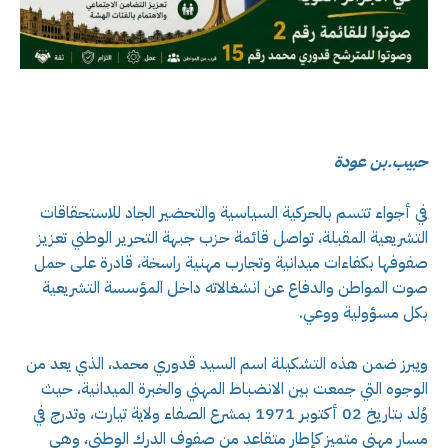
حبيب.بن عودة
في أجواء تتسم بالحركية السياسية والتحضير الجاد للاستحقاقات
التشريعية المقبلة، تواصل قائمة حزب جبهة التحرير الوطني تعزيز
صفوفها بكفاءات ميدانية وتجارب مهنية راسخة، قادرة على حمل
صوت المواطن والدفاع عن انشغالاته داخل المؤسسة التشريعية
بكل مسؤولية ووعي.
ويبرز ضمن هذه التشكيلة اسم السيد قدوري محمد، الذي يعد من
الوجوه التي جمعت بين الانضباط المهني والخبرة الميدانية، حيث
وُلد بتاريخ 02 أكتوبر 1971 بمشرع الصفاء ولاية تيارت، وتدرج في
مسار مهني متميز كإطار متقاعد من صفوف الدرك الوطني، وهي