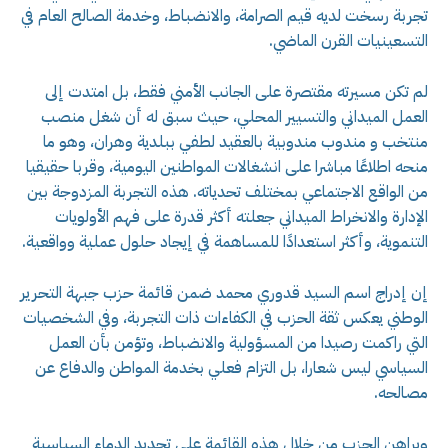
تجربة رسخت لديه قيم الصرامة، والانضباط، وخدمة الصالح العام في
التسعينيات القرن الماضي.
لم تكن مسيرته مقتصرة على الجانب الأمني فقط، بل امتدت إلى
العمل الميداني والتسيير المحلي، حيث سبق له أن شغل منصب
منتخب و مندوب مندوبية بالعقيد لطفي ببلدية وهران، وهو ما
منحه اطلاعًا مباشرا على انشغالات المواطنين اليومية، وقربا حقيقيا
من الواقع الاجتماعي بمختلف تحدياته. هذه التجربة المزدوجة بين
الإدارة والانخراط الميداني جعلته أكثر قدرة على فهم الأولويات
التنموية، وأكثر استعدادًا للمساهمة في إيجاد حلول عملية وواقعية.
إن إدراج اسم السيد قدوري محمد ضمن قائمة حزب جبهة التحرير
الوطني يعكس ثقة الحزب في الكفاءات ذات التجربة، وفي الشخصيات
التي راكمت رصيدا من المسؤولية والانضباط، وتؤمن بأن العمل
السياسي ليس شعارا، بل التزام فعلي بخدمة المواطن والدفاع عن
مصالحه.
ويراهن الحزب من خلال هذه القائمة على تجديد الدماء السياسية