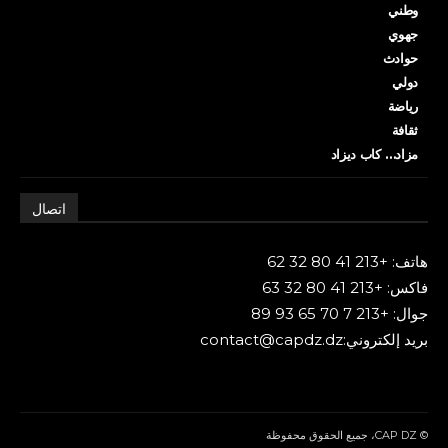
وطني
جهوي
حوادث
دولي
رياضة
ثقافة
مزاد… كاب ديزاد
اتصال
هاتف: +213 41 80 32 62
فاكس: +213 41 80 32 63
جوال: +213 7 70 65 93 89
بريد إلكتروني:contact@capdz.dz
© CAP DZ، جميع الحقوق محفوظة