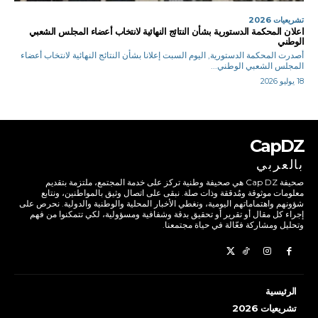
تشريعيات 2026
اعلان المحكمة الدستورية بشأن النتائج النهائية لانتخاب أعضاء المجلس الشعبي
الوطني
أصدرت المحكمة الدستورية, اليوم السبت إعلانا بشأن النتائج النهائية لانتخاب أعضاء
المجلس الشعبي الوطني...
18 يوليو 2026
CapDZ
بالعربي
صحيفة Cap DZ هي صحيفة وطنية تركز على خدمة المجتمع، ملتزمة بتقديم
معلومات موثوقة ومُدققة وذات صلة. نبقى على اتصال وثيق بالمواطنين، ونتابع
شؤونهم واهتماماتهم اليومية، ونغطي الأخبار المحلية والوطنية والدولية. نحرص على
إجراء كل مقال أو تقرير أو تحقيق بدقة وشفافية ومسؤولية، لكي تتمكنوا من فهم
وتحليل ومشاركة فعّالة في حياة مجتمعنا.
الرئيسية
تشريعيات 2026