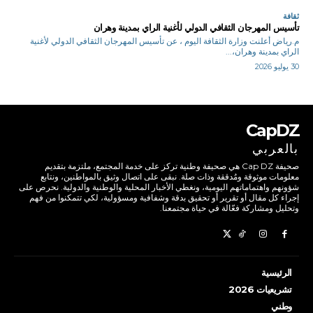
ثقافة
تأسيس المهرجان الثقافي الدولي لأغنية الراي بمدينة وهران
م.رياض أعلنت وزارة الثقافة اليوم ، عن تأسيس المهرجان الثقافي الدولي لأغنية
الراي بمدينة وهران،...
30 يوليو 2026
CapDZ
بالعربي
صحيفة Cap DZ هي صحيفة وطنية تركز على خدمة المجتمع، ملتزمة بتقديم
معلومات موثوقة ومُدققة وذات صلة. نبقى على اتصال وثيق بالمواطنين، ونتابع
شؤونهم واهتماماتهم اليومية، ونغطي الأخبار المحلية والوطنية والدولية. نحرص على
إجراء كل مقال أو تقرير أو تحقيق بدقة وشفافية ومسؤولية، لكي تتمكنوا من فهم
وتحليل ومشاركة فعّالة في حياة مجتمعنا.
الرئيسية
تشريعيات 2026
وطني