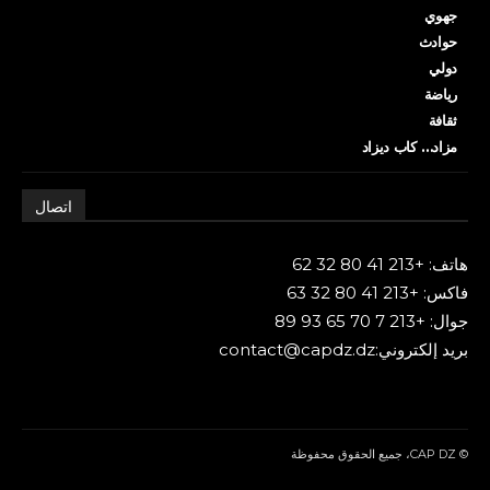
جهوي
حوادث
دولي
رياضة
ثقافة
مزاد… كاب ديزاد
اتصال
هاتف: +213 41 80 32 62
فاكس: +213 41 80 32 63
جوال: +213 7 70 65 93 89
بريد إلكتروني:contact@capdz.dz
© CAP DZ، جميع الحقوق محفوظة