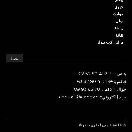
جهوي
حوادث
دولي
رياضة
ثقافة
مزاد… كاب ديزاد
اتصال
هاتف: +213 41 80 32 62
فاكس: +213 41 80 32 63
جوال: +213 7 70 65 93 89
بريد إلكتروني:contact@capdz.dz
© CAP DZ، جميع الحقوق محفوظة