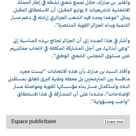
واعتبر بن مبارك، خلال تجمع شعبي نشطه في إطار الحملة
الانتخابية لتشريعيات 2 يوليو المقبل، أن الاستحقاق المقبل
يمثل “موعدا يجدد فيه الشعب الجزائري إرادته في دعم مسار
التنمية وبناء الجزائر القوية المنتصرة”.
وأشار في هذا الصدد إلى أن الجزائر تحتاج بهذه المناسبة إلى
“وعي أبنائها، من أجل المشاركة المكثفة في انتخاب ممثليهم
على مستوى المجلس الشعبي الوطني”.
وأفاد السيد بن مبارك بأن هذه الانتخابات “ليست مجرد
منافسة بين المترشحين بل محطة وطنية كبرى تتعلق بمستقبل
البلاد واستكمال مسار بناء مؤسساتها القوية ومواصلة مسار
الإصلاحات”، مشددا على أن المشاركة في هذا الاستحقاق
“واجب ومسؤولية”.