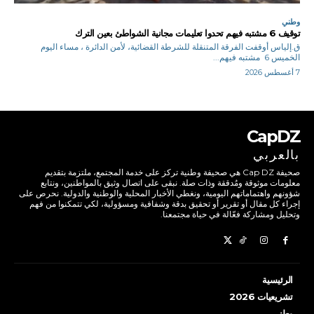
وطني
توقيف 6 مشتبه فيهم تحدوا تعليمات مجانية الشواطئ بعين الترك
ق.إلياس أوقفت الفرقة المتنقلة للشرطة القضائية، لأمن الدائرة ، مساء اليوم
الخميس 6 مشتبه فيهم...
7 أغسطس 2026
CapDZ
بالعربي
صحيفة Cap DZ هي صحيفة وطنية تركز على خدمة المجتمع، ملتزمة بتقديم
معلومات موثوقة ومُدققة وذات صلة. نبقى على اتصال وثيق بالمواطنين، ونتابع
شؤونهم واهتماماتهم اليومية، ونغطي الأخبار المحلية والوطنية والدولية. نحرص على
إجراء كل مقال أو تقرير أو تحقيق بدقة وشفافية ومسؤولية، لكي تتمكنوا من فهم
وتحليل ومشاركة فعّالة في حياة مجتمعنا.
الرئيسية
تشريعيات 2026
وطني