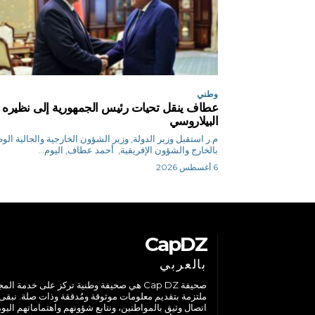
وطني
عطاف ينقل تحيات رئيس الجمهورية إلى نظيره
البيلاروسي
م.ر استقبل وزير الدولة, وزير الشؤون الخارجية والجالية الو
بالخارج والشؤون الإفريقية, أحمد عطاف, اليوم...
6 أغسطس 2026
CapDZ
بالعربي
صحيفة Cap DZ هي صحيفة وطنية تركز على خدمة الم
ملتزمة بتقديم معلومات موثوقة ومُدققة وذات صلة. نبقى
اتصال وثيق بالمواطنين، ونتابع شؤونهم واهتماماتهم اليوم