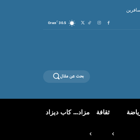
سافرين
C
Oran
30.5
بحث عن مقال
ياضة
ثقافة
مزاد… كاب ديزاد