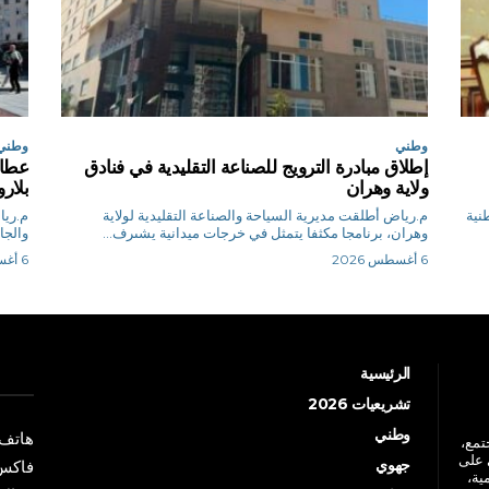
وطني
وطني
إطلاق مبادرة الترويج للصناعة التقليدية في فنادق
عطاف
ولاية وهران
بلا
طنية
م.رياض أطلقت مديرية السياحة والصناعة التقليدية لولاية
وهران، برنامجا مكثفا يتمثل في خرجات ميدانية يشىرف...
والجا
6 أغسطس 2026
6 أغسطس 2026
الرئيسية
تشريعيات 2026
وطني
هاتف: +213 41 
جتمع،
 على
جهوي
فاكس: +213 41
ية،