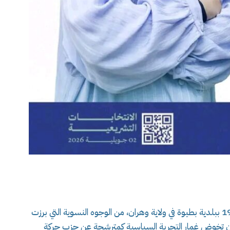
تعد الأستاذة مونة خيرة، المولودة في 3 أكتوبر 1984 ببلدية بطيوة في ولاية وهران، من الوجوه النسوية التي برزت
 أن تخوض غمار التجربة السياسية كمترشحة عن حزب حركة