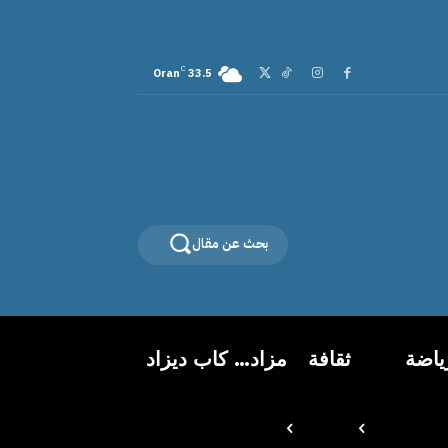
C
Oran
33.5
بحث عن مقال
ياضة
ثقافة
مزاد… كاب ديزاد