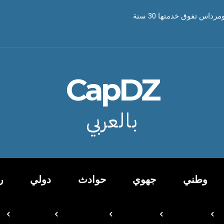
CapDZ
بالعربي
وطني
جهوي
حوادث
دولي
ر