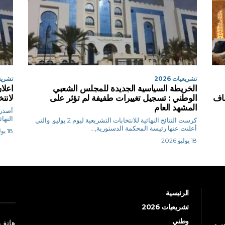
تشريعيات 2026
تشريعيا
الخريطة السياسية الجديدة للمجلس الشعبي
اعلا
شاف
الوطني : تسجيل تغييرات طفيفة لم تؤثر على
لانت
المشهد العام
أصدرت
النها
كرست النتائج النهائية للانتخابات التشريعية ليوم 2 يوليو, والتي
أعلنت عنها رئيسة المحكمة الدستورية,...
18 يوليو 2026
18 يوليو 2026
الرئيسية
تشريعيات 2026
وطني
هاتف: +213 41 
جتمع،