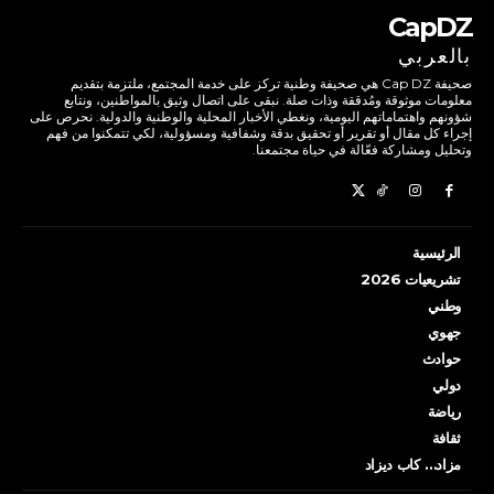
CapDZ
بالعربي
صحيفة Cap DZ هي صحيفة وطنية تركز على خدمة المجتمع، ملتزمة بتقديم
معلومات موثوقة ومُدققة وذات صلة. نبقى على اتصال وثيق بالمواطنين، ونتابع
شؤونهم واهتماماتهم اليومية، ونغطي الأخبار المحلية والوطنية والدولية. نحرص على
إجراء كل مقال أو تقرير أو تحقيق بدقة وشفافية ومسؤولية، لكي تتمكنوا من فهم
وتحليل ومشاركة فعّالة في حياة مجتمعنا.
الرئيسية
تشريعيات 2026
وطني
جهوي
حوادث
دولي
رياضة
ثقافة
مزاد… كاب ديزاد