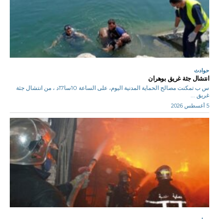
حوادث
انتشال جثة غريق بوهران
س ب تمكنت مصالح الحماية المدنية اليوم، على الساعة 10سا17د ، من انتشال جثة
غريق ...
5 أغسطس 2026