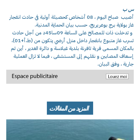
س ب
أصيب صباح اليوم ، 08 أشخاص كحصيلة أولية في حادث انفجار
غاز بولاية برج بوعريريج، حسب بيان الحماية المدنية.
و تدخلت ذات للمصالح على الساعة 09سا45د من أجل حادث
تسرب غاز متبوع بانفجار داخل منزل أرضي يتكون من (ط،أ+01)،
بالمكان المسمى قرية تافرنة بلدية غيلاسة و دائرة الغدير ، أين تم
إسعاف المصابين و نقلهم إلى المستشفى ، فيما لا تزال العملية
جارية ، وفق البيان.
المزيد من المقالات