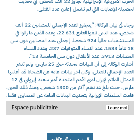
الحرب الأمريكية الإسرائيلية تجاوز 22 ألف شخص، في تحديث
لحصيلة الإصابات التي لم تشمل إعلان عدد القتلى.
وجاء في بيان الوكالة: “يتجاوز العدد الإجمالي للمصابين 22 ألف
شخص. عدد الذين تلقوا العلاج 22,631، وعدد الذين ما زالوا في
المستشفيات حالياً 924 شخصا. إجمالي عدد المصابين دون سن
18 عاماً 1583. عدد النساء المتوفيات 237، وعدد النساء
المصابات 3913. عدد الأطفال دون سن الخامسة 13”.
أشارت الوكالة إلى أن البيانات محدثة حتى 25 مارس، ولم تنشر
العدد الإجمالي للقتلى. وكان آخر بيانات عامة عن الضحايا قد أعلنها
الممثل الدائم لإيران لدى الأمم المتحدة أمير سعيد إيرواني في 12
مارس، حيث بلغ عددهم أكثر من 1300 شخص. ومنذ ذلك الحين،
قامت السلطات الإيرانية بتحديث البيانات العامة عن المصابين فقط.
المزيد من المقالات