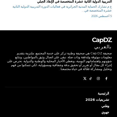
التدريبية الدولية الثانية عشرة المتخصصة في الإنقاذ الجبلي
ع م تشارك الحماية المدنية الجزائرية في فعاليات الدورة التدريبية الدولية الثانية
عشرة المتخصصة في...
5 أغسطس 2026
CapDZ
بالعربي
صحيفة Cap DZ هي صحيفة وطنية تركز على خدمة المجتمع، ملتزمة بتقديم
معلومات موثوقة ومُدققة وذات صلة. نبقى على اتصال وثيق بالمواطنين، ونتابع
شؤونهم واهتماماتهم اليومية، ونغطي الأخبار المحلية والوطنية والدولية. نحرص على
إجراء كل مقال أو تقرير أو تحقيق بدقة وشفافية ومسؤولية، لكي تتمكنوا من فهم
وتحليل ومشاركة فعّالة في حياة مجتمعنا.
الرئيسية
تشريعيات 2026
وطني
جهوي