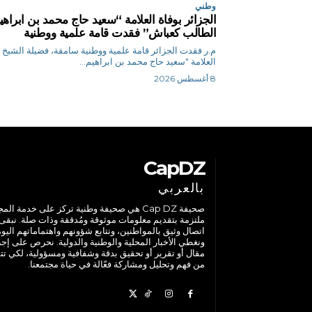
وطني
الجزائر بوفاة العلامة “سعيد حاج محمد بن ابراهي
الطالب كعباش” فقدت قامة علمية ووطنية
م.ر فقدت الجزائر قامة علمية ووطنية سامقة، فضيلة الشيخ
العلامة "سعيد حاج محمد بن ابراهيم...
8 أغسطس 2026
CapDZ
بالعربي
صحيفة Cap DZ هي صحيفة وطنية تركز على خدمة الم
ملتزمة بتقديم معلومات موثوقة ومُدققة وذات صلة. نبقى
اتصال وثيق بالمواطنين، ونتابع شؤونهم واهتماماتهم اليوم
ونغطي الأخبار المحلية والوطنية والدولية. نحرص على إج
مقال أو تقرير أو تحقيق بدقة وشفافية ومسؤولية، لكي تت
من فهم وتحليل ومشاركة فعّالة في حياة مجتمعنا.