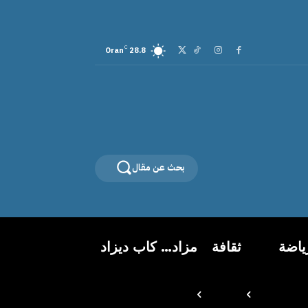
C
Oran
28.8
بحث عن مقال
ياضة
ثقافة
مزاد… كاب ديزاد