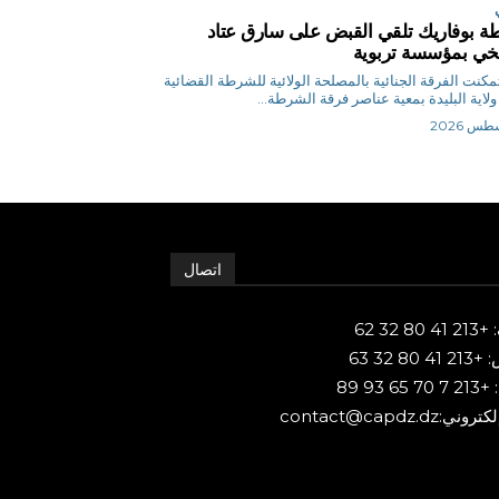
 بوفاريك تلقي القبض على سارق عتاد
ي بمؤسسة تربوية
ر تمكنت الفرقة الجنائية بالمصلحة الولائية للشرطة القضائية
ولاية البليدة بمعية عناصر فرقة الشرطة...
اتصال
80 32 62
 80 32 63
65 93 89
ني:contact@capdz.dz