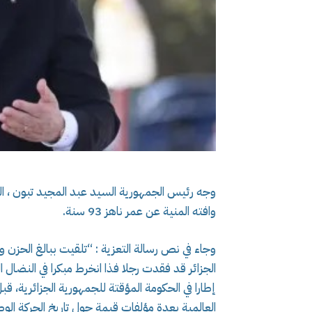
وجه رئيس الجمهورية السيد عبد المجيد تبون ، الي
وافته المنية عن عمر ناهز 93 سنة.
وجاء في نص رسالة التعزية : “تلقيت ببالغ الحزن 
الجزائر قد فقدت رجلا فذا انخرط مبكرا في النضال 
إطارا في الحكومة المؤقتة للجمهورية الجزائرية، قب
العالمية بعدة مؤلفات قيمة حول تاريخ الحركة الوطن