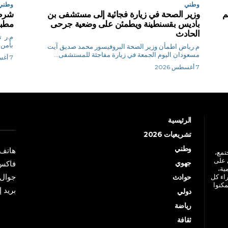
وطني
وطني
م
وزير الصحة في زيارة فجائية إلى مستشفى بن
شرطة
باديس بقسنطينة ويطمئن على وضعية جرحى
مطبخ
الحادث
م.
بأمن 
م.رياض اطمأن وزير الصحة البروفيسور محمد صديق آيت
مسعودان اليوم الجمعة في زيارة مفاجئة للمستشفى...
7 أغسطس 2026
7 أغسطس 2026
الرئيسية
تشريعيات 2026
وطني
هاتف: +213 41 
جتمع،
 على
جهوي
فاكس: +213 41
ية،
جوال: +213 7 70 
راء كل
حوادث
مكنوا
بريد إلكترو
دولي
رياضة
ثقافة