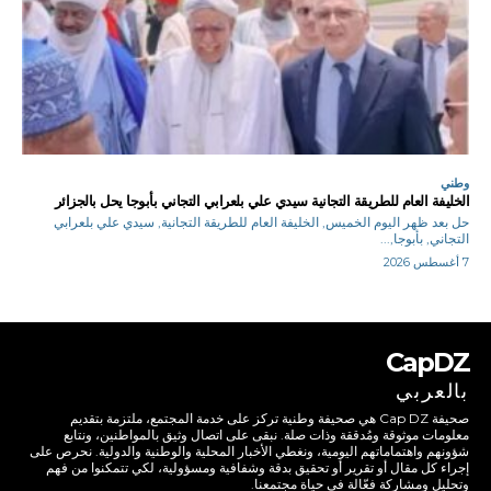
وطني
الخليفة العام للطريقة التجانية سيدي علي بلعرابي التجاني بأبوجا يحل بالجزائر
حل بعد ظهر اليوم الخميس, الخليفة العام للطريقة التجانية, سيدي علي بلعرابي
التجاني, بأبوجا,...
7 أغسطس 2026
CapDZ
بالعربي
صحيفة Cap DZ هي صحيفة وطنية تركز على خدمة المجتمع، ملتزمة بتقديم
معلومات موثوقة ومُدققة وذات صلة. نبقى على اتصال وثيق بالمواطنين، ونتابع
شؤونهم واهتماماتهم اليومية، ونغطي الأخبار المحلية والوطنية والدولية. نحرص على
إجراء كل مقال أو تقرير أو تحقيق بدقة وشفافية ومسؤولية، لكي تتمكنوا من فهم
وتحليل ومشاركة فعّالة في حياة مجتمعنا.